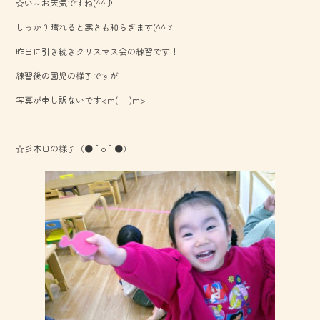
☆い～お天気ですね(^^♪
e
しっかり晴れると寒さも和らぎます(^^ゞ
b
昨日に引き続きクリスマス会の練習です！
o
練習後の園児の様子ですが
ok
写真が申し訳ないです<m(__)m>
☆彡本日の様子（●＾o＾●）