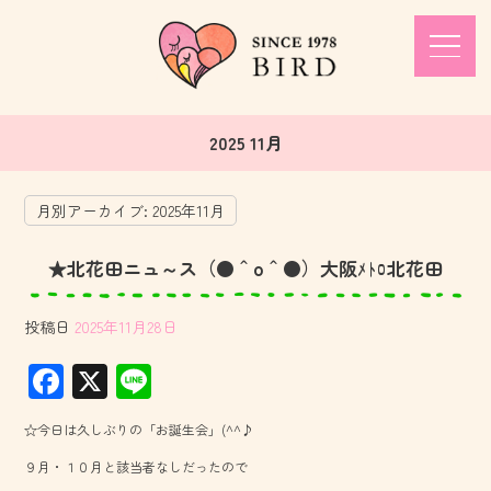
2025 11月
月別アーカイブ:
2025年11月
★北花田ニュ～ス（●＾o＾●）大阪ﾒﾄﾛ北花田
投稿日
2025年11月28日
F
X
Li
ac
ne
☆今日は久しぶりの「お誕生会」(^^♪
e
９月・１０月と該当者なしだったので
b