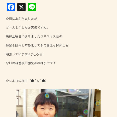
F
X
Li
ac
ne
☆雨はあがりましたが
e
ど～んよりしたお天気ですね。
b
来週土曜日に迫りましたクリスマス会の
o
練習も段々と本格化してきて園児も保育士も
ok
頑張っていますよ(^_-)-☆
今日は練習後の園児達の様子です！
☆彡本日の様子（●＾o＾●）