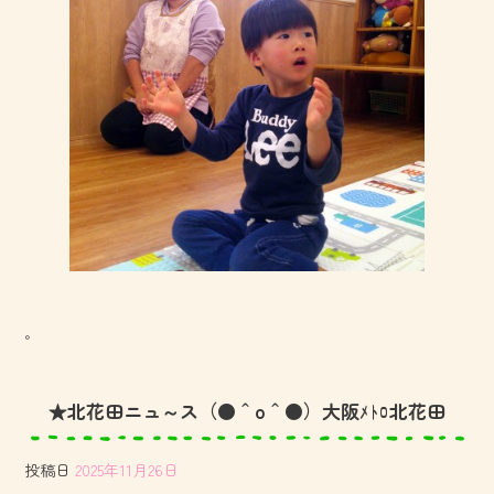
。
★北花田ニュ～ス（●＾o＾●）大阪ﾒﾄﾛ北花田
投稿日
2025年11月26日