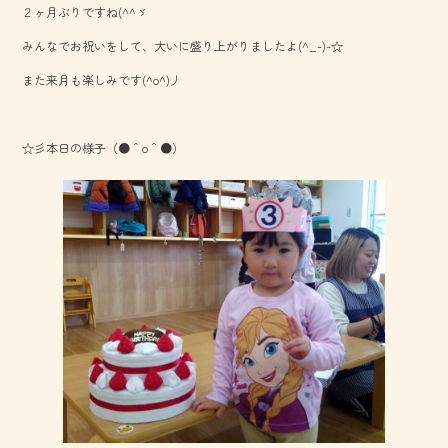
２ヶ月ぶりですね(^^ゞ
o
みんなでお祝いをして、大いに盛り上がりましたよ(^_-)-☆
ok
また来月も楽しみです(^o^)丿
☆彡本日の様子（●＾o＾●）