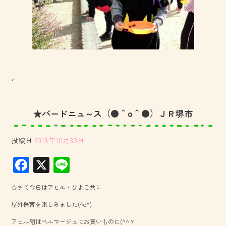
。
★バードニュ～ス（●＾o＾●）ＪＲ堺市
投稿日
2018年10月30日
F
X
Li
ac
ne
☆さて今日はアヒル・ひよこ共に
e
屋外保育を楽しみました(^o^)
b
アヒル組はベルマージュにお買いものに(^^ゞ