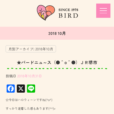
2018 10月
月別アーカイブ:
2018年10月
★バードニュ～ス（●＾o＾●）ＪＲ堺市
投稿日
2018年10月31日
F
X
Li
ac
ne
☆今日はハロウィーンですね(^o^)
e
すっかり定着した感もあります(^^)v
b