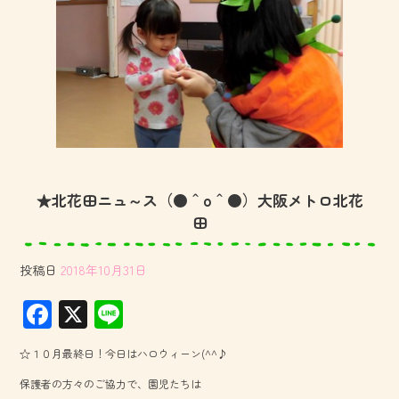
★北花田ニュ～ス（●＾o＾●）大阪メトロ北花
田
投稿日
2018年10月31日
F
X
Li
ac
ne
☆１０月最終日！今日はハロウィーン(^^♪
e
保護者の方々のご協力で、園児たちは