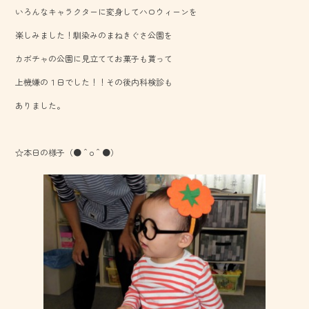
b
いろんなキャラクターに変身してハロウィーンを
o
楽しみました！馴染みのまねきぐさ公園を
ok
カボチャの公園に見立ててお菓子も貰って
上機嫌の１日でした！！その後内科検診も
ありました。
☆本日の様子（●＾o＾●）