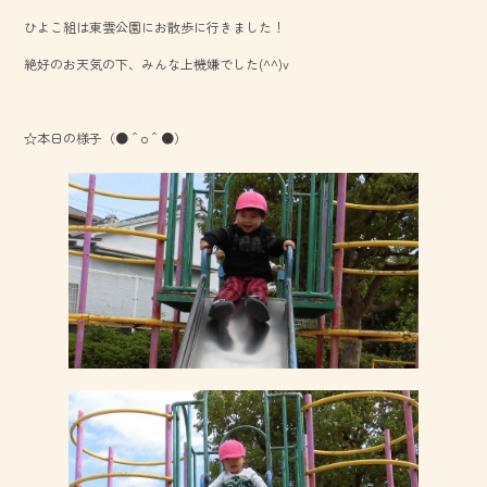
o
ひよこ組は東雲公園にお散歩に行きました！
ok
絶好のお天気の下、みんな上機嫌でした(^^)v
☆本日の様子（●＾o＾●）