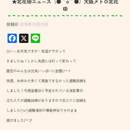
★北花田ニュ～ス（●＾o＾●）大阪メトロ北花
田
投稿日
2018年10月30日
F
X
Li
ac
ne
☆い～お天気ですが・気温が下がって
e
きましたね！しかし先週とは打って変わって
b
園児のみんなは元気いっぱいに登園(^^ゞ
o
先週、お休みが多くて実施できなかった避難訓練を
ok
しました！今週金曜日に予定されている消防署の
立ち入りの避難訓練がありますので念入りに訓練を
しました(^o^)避難場所の華表神社でそのまま
遊びました(^^♪