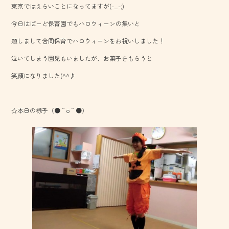
東京ではえらいことになってますが(-_-;)
o
今日はばーど保育園でもハロウィーンの集いと
ok
題しまして合同保育でハロウィーンをお祝いしました！
泣いてしまう園児もいましたが、お菓子をもらうと
笑顔になりました(^^♪
☆本日の様子（●＾o＾●）