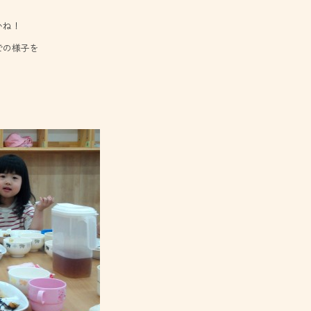
いね！
での様子を