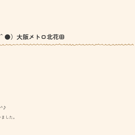
＾●）大阪メトロ北花田
^♪
いました。