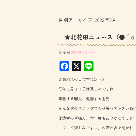
月別アーカイブ:
2022年3月
★北花田ニュ～ス（●＾o
投稿日
2022年3月31日
F
X
Li
ac
ne
☆お別れの日ですね(>_<)
e
毎年３月３１日は寂しいですね
b
卒園する園児、退園する園児
o
みんな次のステップでも頑張って下さいね(^
ok
保護者の皆様方、今年度もありがとうござ
「ブログ楽しみです～」の声が多々聞かれ