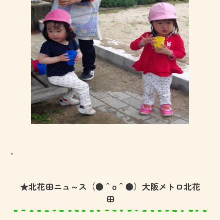
。
★北花田ニュ～ス（●＾o＾●）大阪メトロ北花
田