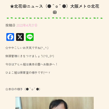
★北花田ニュ～ス（●＾o＾●）大阪メトロ北花
田
投稿日
2022年4月27日
F
X
Li
ac
ne
☆ややこしいお天気ですね(^_^.)
e
体調管理にきをつけましょう(^0_0^)
b
今日はアヒル組は奥本公園へお散歩へ！
o
ひよこ組は保育室の様子です(^^ゞ
ok
☆本日の様子（●＾o＾●）