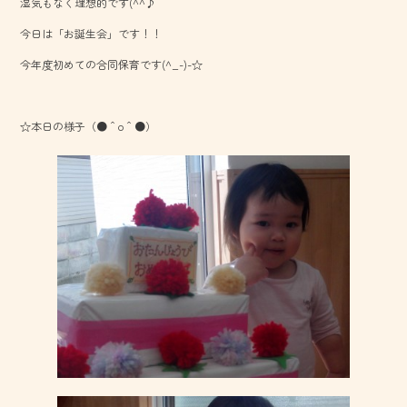
湿気もなく理想的です(^^♪
b
今日は「お誕生会」です！！
o
今年度初めての合同保育です(^_-)-☆
ok
☆本日の様子（●＾o＾●）