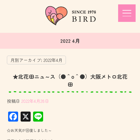
2022 4月
月別アーカイブ:
2022年4月
★北花田ニュ～ス（●＾o＾●）大阪メトロ北花
田
投稿日
2022年4月28日
F
X
Li
ac
ne
☆お天気が回復しました～
e