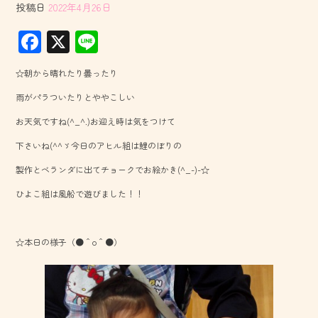
投稿日
2022年4月26日
F
X
Li
ac
ne
☆朝から晴れたり曇ったり
e
雨がパラついたりとややこしい
b
お天気ですね(^_^.)お迎え時は気をつけて
o
下さいね(^^ゞ今日のアヒル組は鯉のぼりの
ok
製作とベランダに出てチョークでお絵かき(^_-)-☆
ひよこ組は風船で遊びました！！
☆本日の様子（●＾o＾●）