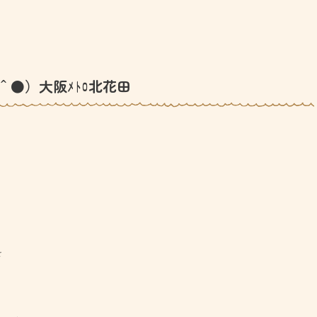
＾●）大阪ﾒﾄﾛ北花田
を