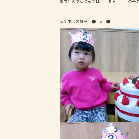
※次回のブログ更新は１月５日（月）の予
☆彡本日の様子（●＾o＾●）