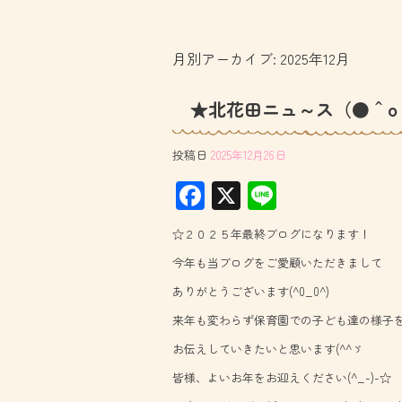
月別アーカイブ:
2025年12月
★北花田ニュ～ス（●＾o
投稿日
2025年12月26日
F
X
Li
ac
ne
☆２０２５年最終ブログになります！
e
今年も当ブログをご愛顧いただきまして
b
ありがとうございます(^0_0^)
o
来年も変わらず保育園での子ども達の様子
ok
お伝えしていきたいと思います(^^ゞ
皆様、よいお年をお迎えください(^_-)-☆