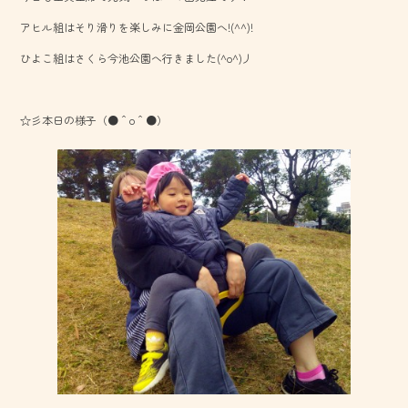
o
アヒル組はそり滑りを楽しみに金岡公園へ!(^^)!
ok
ひよこ組はさくら今池公園へ行きました(^o^)丿
☆彡本日の様子（●＾o＾●）