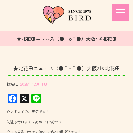
★北花田ニュ～ス（●＾o＾●）大阪ﾒﾄﾛ北花田
★北花田ニュ～ス（●＾o＾●）大阪ﾒﾄﾛ北花田
投稿日
2025年12月11日
F
X
Li
ac
ne
☆まずまずのお天気です！
e
気温も今日までは高めですね(^^ゞ
b
今日も全員出席で元気いっぱいの園児達です！