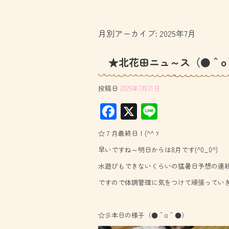
月別アーカイブ:
2025年7月
★北花田ニュ～ス（●＾o
投稿日
2025年7月31日
F
X
Li
ac
ne
☆７月最終日！(^^ゞ
e
早いですね～明日からは8月です(^0_0^)
b
水遊びもできないくらいの猛暑日予想の連
o
ですので体調管理に気をつけて頑張っていきま
ok
☆彡本日の様子（●＾o＾●）