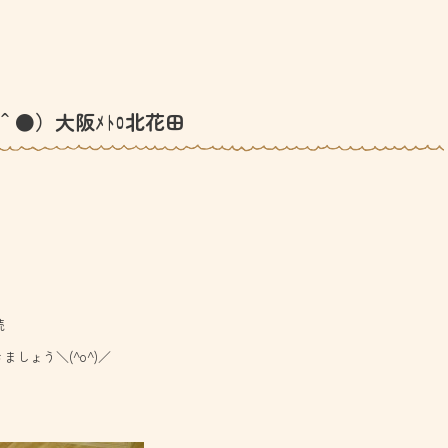
＾●）大阪ﾒﾄﾛ北花田
続
しょう＼(^o^)／