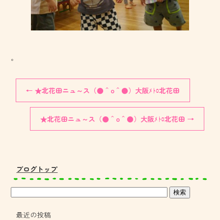
。
←
★北花田ニュ～ス（●＾o＾●）大阪ﾒﾄﾛ北花田
★北花田ニュ～ス（●＾o＾●）大阪ﾒﾄﾛ北花田
→
ブログトップ
最近の投稿