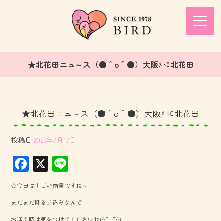
★北花田ニュ～ス（●＾o＾●）大阪ﾒﾄﾛ北花田
★北花田ニュ～ス（●＾o＾●）大阪ﾒﾄﾛ北花田
投稿日
2025年7月17日
F
X
Li
ac
ne
☆今日はすごい雨量ですね～
e
まだまだ降る見込みなんで
b
お迎え時は気をつけてくださいね(^0_0^)