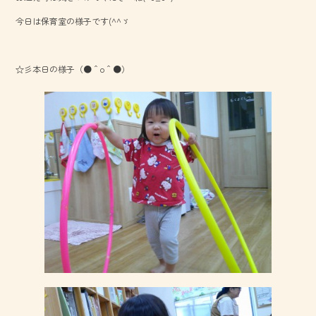
o
今日は保育室の様子です(^^ゞ
ok
☆彡本日の様子（●＾o＾●）