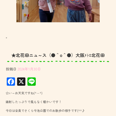
。
★北花田ニュ～ス（●＾o＾●）大阪ﾒﾄﾛ北花田
投稿日
2024年1月30日
F
X
Li
ac
ne
☆い～お天気ですね(^－^)
e
陽射したっぷりで風もなく暖かいです！
b
今日は全員でさくら今池公園でのお散歩の様子です(^^♪
o