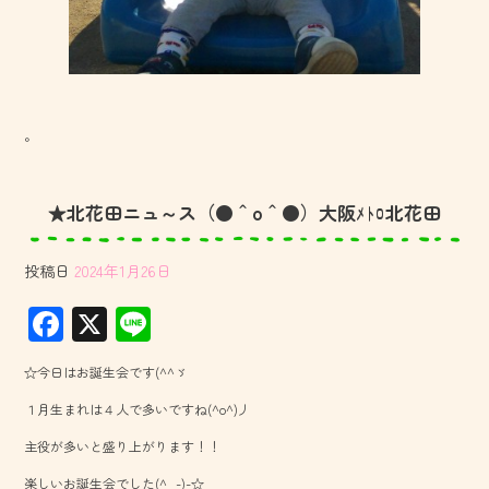
。
★北花田ニュ～ス（●＾o＾●）大阪ﾒﾄﾛ北花田
投稿日
2024年1月26日
F
X
Li
ac
ne
☆今日はお誕生会です(^^ゞ
e
１月生まれは４人で多いですね(^o^)丿
b
主役が多いと盛り上がります！！
o
楽しいお誕生会でした(^_-)-☆