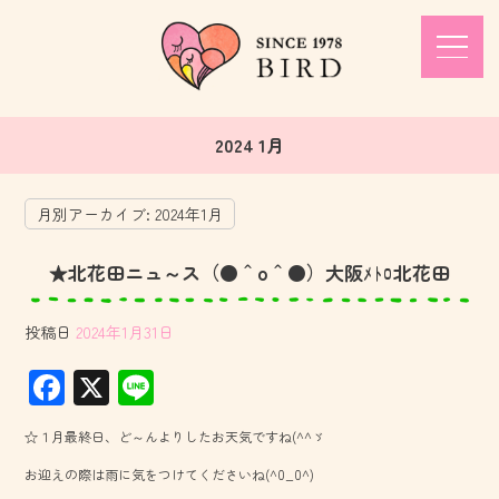
2024 1月
月別アーカイブ:
2024年1月
★北花田ニュ～ス（●＾o＾●）大阪ﾒﾄﾛ北花田
投稿日
2024年1月31日
F
X
Li
ac
ne
☆１月最終日、ど～んよりしたお天気ですね(^^ゞ
e
お迎えの際は雨に気をつけてくださいね(^0_0^)
b