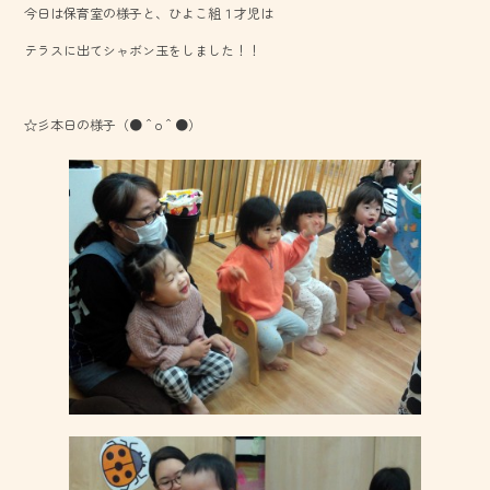
今日は保育室の様子と、ひよこ組１才児は
o
テラスに出てシャボン玉をしました！！
ok
☆彡本日の様子（●＾o＾●）