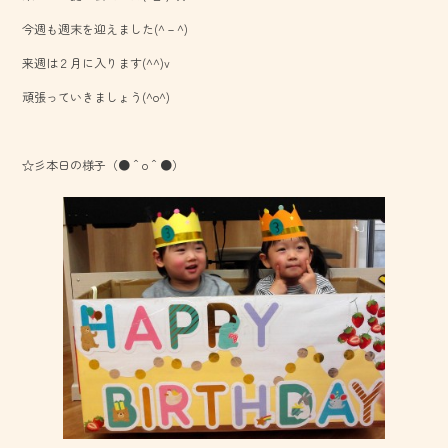
ok
今週も週末を迎えました(^－^)
来週は２月に入ります(^^)v
頑張っていきましょう(^o^)
☆彡本日の様子（●＾o＾●）