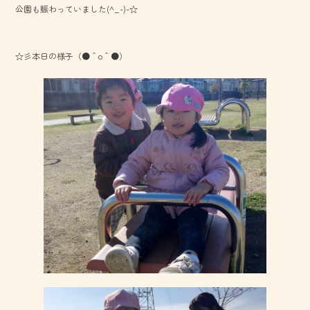
公園も賑わっていました(^_-)-☆
ok
☆彡本日の様子（●＾o＾●）