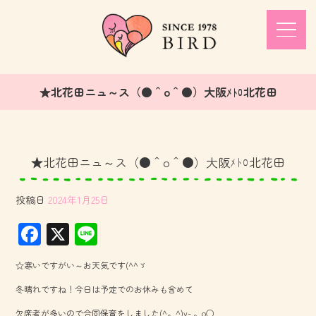
★北花田ニュ～ス（●＾o＾●）大阪ﾒﾄﾛ北花田
★北花田ニュ～ス（●＾o＾●）大阪ﾒﾄﾛ北花田
投稿日
2024年1月25日
F
X
Li
ac
ne
☆寒いですがい～お天気です(^^ゞ
e
冬晴れですね！今日は予定でのお休みも含めて
b
欠席者が多いので合同保育をしました(^。^)y-.。o○