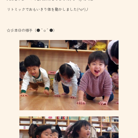
o
リトミックでおもいきり体を動かしました(^o^)丿
ok
☆彡本日の様子（●＾o＾●）