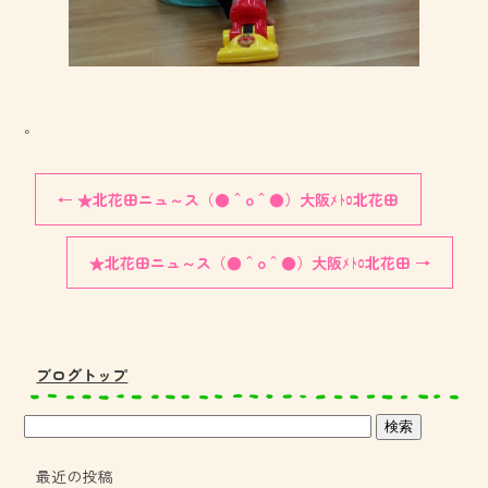
。
←
★北花田ニュ～ス（●＾o＾●）大阪ﾒﾄﾛ北花田
★北花田ニュ～ス（●＾o＾●）大阪ﾒﾄﾛ北花田
→
ブログトップ
最近の投稿