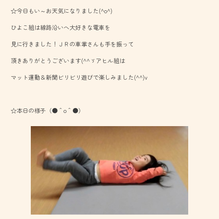
ac
ne
☆今日もい～お天気になりました(^o^)
e
ひよこ組は線路沿いへ大好きな電車を
b
見に行きました！ＪＲの車掌さんも手を振って
o
頂きありがとうございます(^^ゞアヒル組は
ok
マット運動＆新聞ビリビリ遊びで楽しみました(^^)v
☆本日の様子（●＾o＾●）