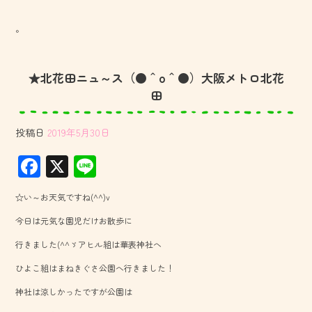
。
★北花田ニュ～ス（●＾o＾●）大阪メトロ北花
田
投稿日
2019年5月30日
F
X
Li
ac
ne
☆い～お天気ですね(^^)v
e
今日は元気な園児だけお散歩に
b
行きました(^^ゞアヒル組は華表神社へ
o
ひよこ組はまねきぐさ公園へ行きました！
ok
神社は涼しかったですが公園は