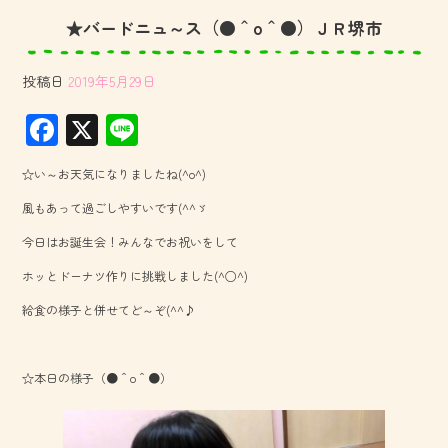
★バードニュ～ス（●＾o＾●）ＪＲ堺市
投稿日
2019年5月29日
F
X
Li
ac
ne
☆い～お天気になりましたね(^o^)
e
風もあって過ごしやすいです(^^ゞ
b
今日はお誕生会！みんなでお祝いをして
o
ホッとドーナツ作りに挑戦しました(^○^)
ok
給食の様子と併せてど～ぞ(^^♪
☆本日の様子（●＾o＾●）