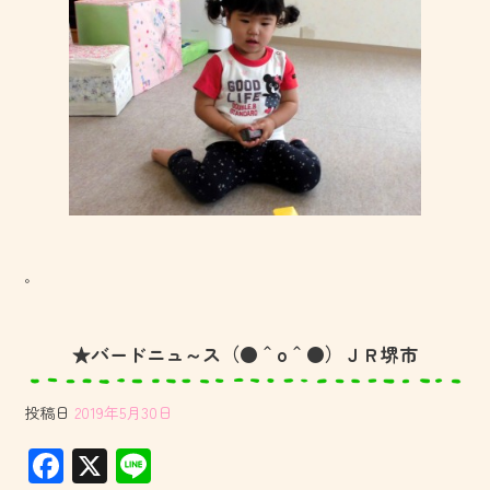
。
★バードニュ～ス（●＾o＾●）ＪＲ堺市
投稿日
2019年5月30日
F
X
Li