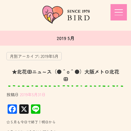
2019 5月
月別アーカイブ:
2019年5月
★北花田ニュ～ス（●＾o＾●）大阪メトロ北花
田
投稿日
2019年5月31日
F
X
Li
ac
ne
☆５月も今日で終了！明日から
e