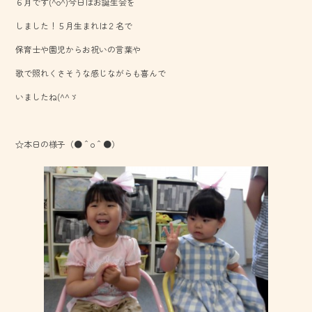
６月です(^o^)今日はお誕生会を
b
しました！５月生まれは２名で
o
保育士や園児からお祝いの言葉や
ok
歌で照れくさそうな感じながらも喜んで
いましたね(^^ゞ
☆本日の様子（●＾o＾●）