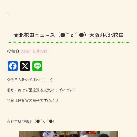
。
★北花田ニュ～ス（●＾o＾●）大阪ﾒﾄﾛ北花田
投稿日
2025年8月27日
F
X
Li
ac
ne
☆今日も暑いですね～(-_-;)
e
暑さに負けず園児達も元気いっぱいです！
b
今日は保育室の様子です(^o^)丿
o
ok
☆彡本日の様子（●＾o＾●）