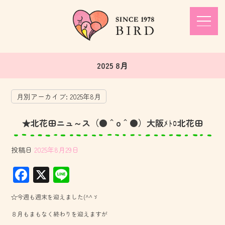
2025 8月
月別アーカイブ:
2025年8月
★北花田ニュ～ス（●＾o＾●）大阪ﾒﾄﾛ北花田
投稿日
2025年8月29日
F
X
Li
ac
ne
☆今週も週末を迎えました(^^ゞ
e
８月もまもなく終わりを迎えますが
b