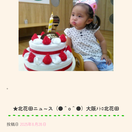
。
★北花田ニュ～ス（●＾o＾●）大阪ﾒﾄﾛ北花田
投稿日
2025年8月28日