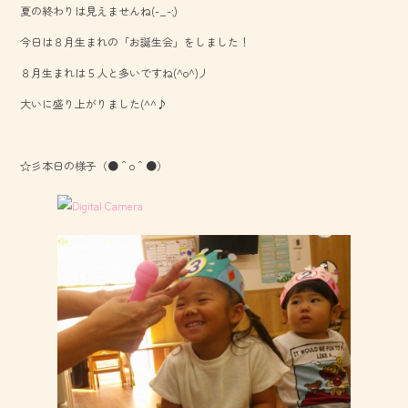
夏の終わりは見えませんね(-_-;)
o
今日は８月生まれの「お誕生会」をしました！
ok
８月生まれは５人と多いですね(^o^)丿
大いに盛り上がりました(^^♪
☆彡本日の様子（●＾o＾●）