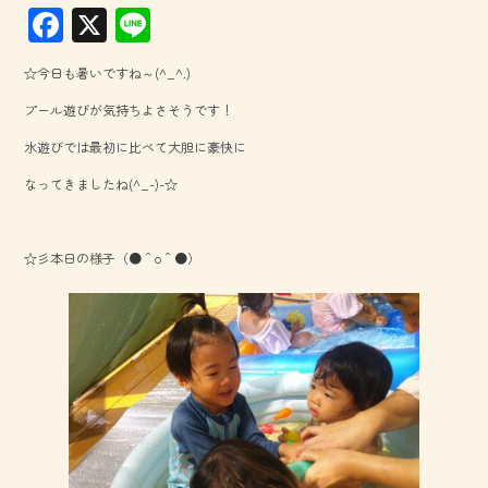
F
X
Li
ac
ne
☆今日も暑いですね～(^_^.)
e
プール遊びが気持ちよさそうです！
b
水遊びでは最初に比べて大胆に豪快に
o
なってきましたね(^_-)-☆
ok
☆彡本日の様子（●＾o＾●）