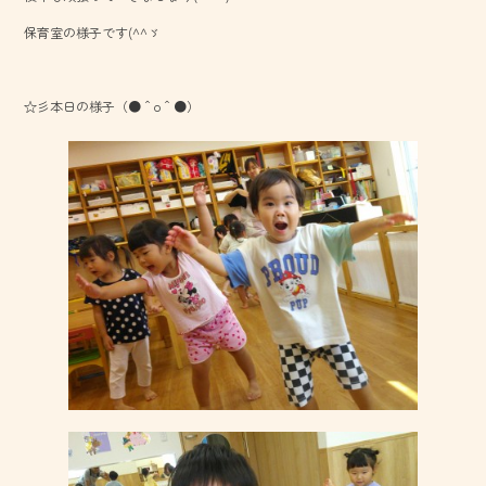
o
保育室の様子です(^^ゞ
ok
☆彡本日の様子（●＾o＾●）