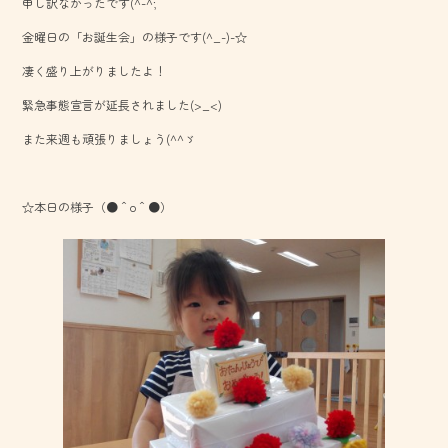
申し訳なかったです(^-^;
b
金曜日の「お誕生会」の様子です(^_-)-☆
o
凄く盛り上がりましたよ！
ok
緊急事態宣言が延長されました(>_<)
また来週も頑張りましょう(^^ゞ
☆本日の様子（●＾o＾●）