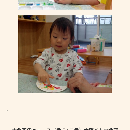
。
★北花田ニュ～ス（●＾o＾●）大阪メトロ北花