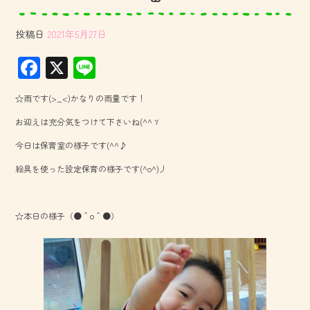
投稿日
2021年5月27日
F
X
Li
ac
ne
☆雨です(>_<)かなりの雨量です！
e
お迎えは充分気をつけて下さいね(^^ゞ
b
今日は保育室の様子です(^^♪
o
絵具を使った設定保育の様子です(^o^)丿
ok
☆本日の様子（●＾o＾●）