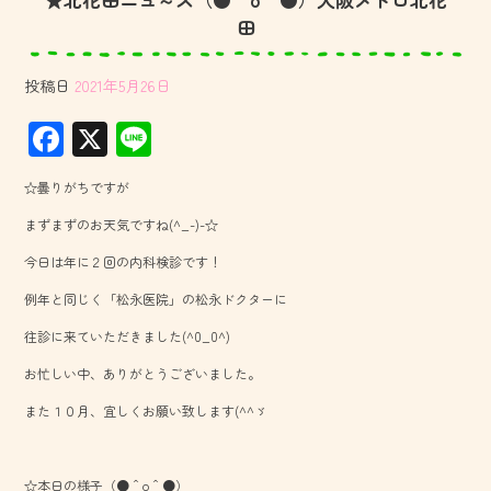
田
投稿日
2021年5月26日
F
X
Li
ac
ne
☆曇りがちですが
e
まずまずのお天気ですね(^_-)-☆
b
今日は年に２回の内科検診です！
o
例年と同じく「松永医院」の松永ドクターに
ok
往診に来ていただきました(^0_0^)
お忙しい中、ありがとうございました。
また１０月、宜しくお願い致します(^^ゞ
☆本日の様子（●＾o＾●）