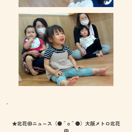
。
★北花田ニュ～ス（●＾o＾●）大阪メトロ北花
田