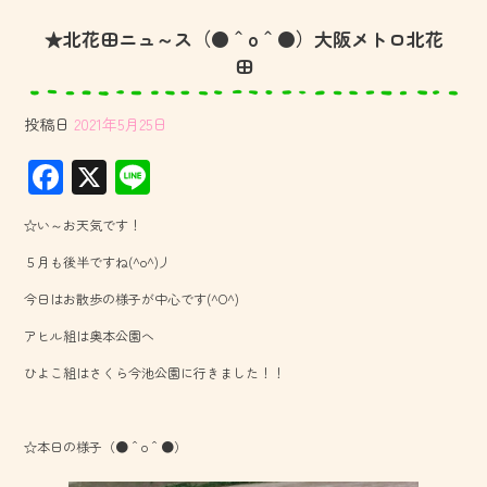
★北花田ニュ～ス（●＾o＾●）大阪メトロ北花
田
投稿日
2021年5月25日
F
X
Li
ac
ne
☆い～お天気です！
e
５月も後半ですね(^o^)丿
b
今日はお散歩の様子が中心です(^O^)
o
アヒル組は奥本公園へ
ok
ひよこ組はさくら今池公園に行きました！！
☆本日の様子（●＾o＾●）