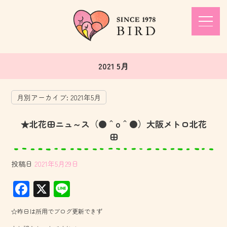
2021 5月
月別アーカイブ:
2021年5月
★北花田ニュ～ス（●＾o＾●）大阪メトロ北花
田
投稿日
2021年5月29日
F
X
Li
ac
ne
☆昨日は所用でブログ更新できず
e