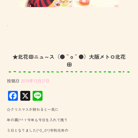
.
★北花田ニュ～ス（●＾o＾●）大阪メトロ北花
田
投稿日
2019年12月27日
F
X
Li
ac
ne
☆クリスマスが終わると一気に
e
年の瀬(^^ゞ今年も今日を入れて残り
b
５日となりました(^0_0^)令和元年の
o