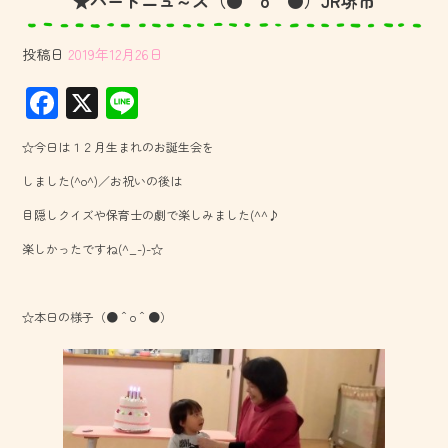
★バードニュ～ス（●＾o＾●）JR堺市
投稿日
2019年12月26日
F
X
Li
ac
ne
☆今日は１２月生まれのお誕生会を
e
しました(^o^)／お祝いの後は
b
目隠しクイズや保育士の劇で楽しみました(^^♪
o
楽しかったですね(^_-)-☆
ok
☆本日の様子（●＾o＾●）