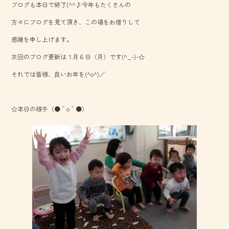
ブログも本日で終了(^^♪今年もたくさんの
ok
方々にブログを見て頂き、この場をお借りして
感謝を申し上げます。
次回のブログ更新は１月６日（月）です(^_-)-☆
それでは皆様、良いお年を(^o^)／
☆本日の様子（●＾o＾●）