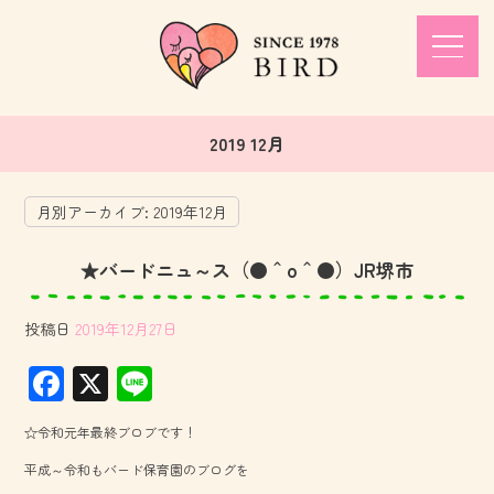
2019 12月
月別アーカイブ:
2019年12月
★バードニュ～ス（●＾o＾●）JR堺市
投稿日
2019年12月27日
F
X
Li
ac
ne
☆令和元年最終ブロブです！
e
平成～令和もバード保育園のブログを
b