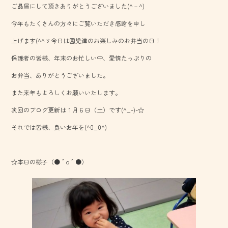
ご贔屓にして頂きありがとうございました(^－^)
o
今年もたくさんの方々にご覧いただき感謝を申し
ok
上げます(^^ゞ今日は園児達のお楽しみのお弁当の日！
保護者の皆様、年末のお忙しい中、愛情たっぷりの
お弁当、ありがとうございました。
また来年もよろしくお願いいたします。
次回のブログ更新は１月６日（土）です(^_-)-☆
それでは皆様、良いお年を(^0_0^)
☆本日の様子（●＾o＾●）