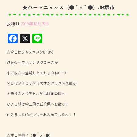
★バードニュ～ス（●＾o＾●）JR堺市
投稿日
2019年12月25日
F
X
Li
ac
ne
☆今日はクリスマス(^0_0^)
e
昨夜のイブはサンタクロースが
b
各ご家庭に登場したでしょうね(^^ゞ
o
今日は少々こじ付けですがクリスマス散歩
ok
と云うことでアヒル組は団地公園へ
ひよこ組は中三国ケ丘公園へお散歩に
行きました(^o^)／い~お天気でしたね！！
☆本日の様子（●＾o＾●）