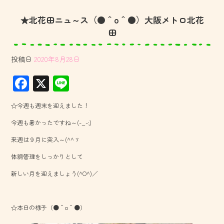
★北花田ニュ～ス（●＾o＾●）大阪メトロ北花
田
投稿日
2020年8月28日
F
X
Li
ac
ne
☆今週も週末を迎えました！
e
今週も暑かったですね～(-_-;)
b
来週は９月に突入～(^^ゞ
o
体調管理をしっかりとして
ok
新しい月を迎えましょう(^O^)／
☆本日の様子（●＾o＾●）