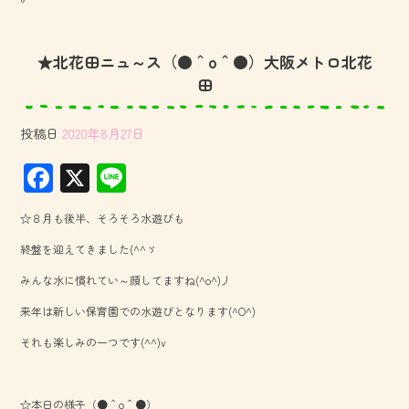
★北花田ニュ～ス（●＾o＾●）大阪メトロ北花
田
投稿日
2020年8月27日
F
X
Li
ac
ne
☆８月も後半、そろそろ水遊びも
e
終盤を迎えてきました(^^ゞ
b
みんな水に慣れてい～顔してますね(^o^)丿
o
来年は新しい保育園での水遊びとなります(^O^)
ok
それも楽しみの一つです(^^)v
☆本日の様子（●＾o＾●）