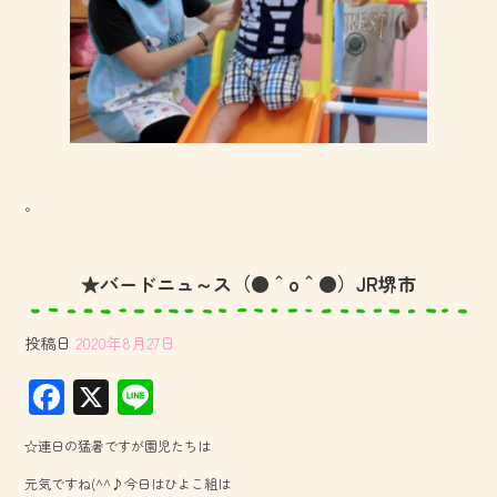
。
★バードニュ～ス（●＾o＾●）JR堺市
投稿日
2020年8月27日
F
X
Li
ac
ne
☆連日の猛暑ですが園児たちは
e
元気ですね(^^♪今日はひよこ組は