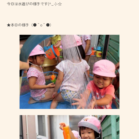
今日は水遊びの様子です(^_-)-☆
o
ok
★本日の様子（●＾o＾●）