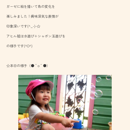
b
ガーゼに絵を描いて色の変化を
o
楽しみました！興味深気な表情が
ok
印象深いです(^_-)-☆
アヒル組は水遊び＋シャボン玉遊びを
の様子です(^O^)
☆本日の様子（●＾o＾●）