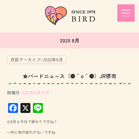
2020 8月
月別アーカイブ:
2020年8月
★バードニュ～ス（●＾o＾●）JR堺市
投稿日
2020年8月31日
F
X
Li
ac
ne
☆8月も今日で終わりですね！
e
一向に秋の訪れがないですね
b