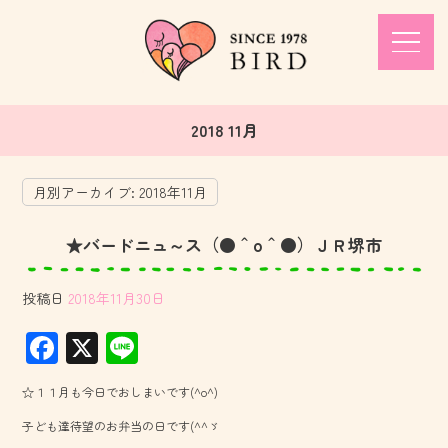
2018 11月
月別アーカイブ:
2018年11月
★バードニュ～ス（●＾o＾●）ＪＲ堺市
投稿日
2018年11月30日
F
X
Li
ac
ne
☆１１月も今日でおしまいです(^o^)
e
子ども達待望のお弁当の日です(^^ゞ
b