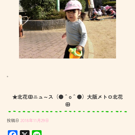
。
★北花田ニュ～ス（●＾o＾●）大阪メトロ北花
田
投稿日
2018年11月29日
F
X
Li