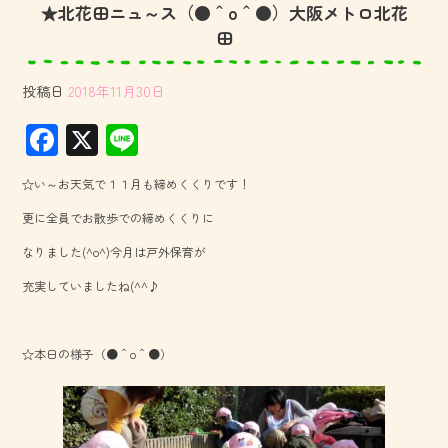
★北花田ニュ～ス（●＾o＾●）大阪メトロ北花
田
投稿日
2018年11月30日
F
X
Li
ac
ne
☆い～お天気で１１月も締めくくりです！
e
更に全員でお散歩での締めくくりに
b
なりました(^o^)今月は戸外保育が
o
充実していましたね(^^♪
ok
☆本日の様子（●＾o＾●）