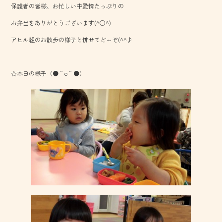
保護者の皆様、お忙しい中愛情たっぷりの
o
お弁当をありがとうございます(^○^)
ok
アヒル組のお散歩の様子と併せてど～ぞ(^^♪
☆本日の様子（●＾o＾●）