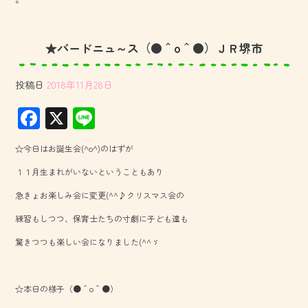
★バードニュ～ス（●＾o＾●）ＪＲ堺市
投稿日
2018年11月28日
F
X
Li
ac
ne
☆今日はお誕生会(^o^)のはずが
e
１１月生まれがいないということもあり
b
急きょお楽しみ会に変更(^^♪クリスマス会の
o
練習もしつつ、保育士たちの寸劇に子ども達も
ok
驚きつつも楽しい会になりました(^^ゞ
☆本日の様子（●＾o＾●）