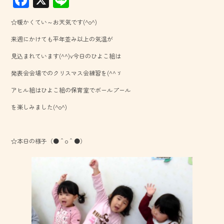
ac
ne
☆暖かくてい～お天気です(^o^)
e
来週にかけても平年並み以上の気温が
b
見込まれています(^^)v今日のひよこ組は
o
発表会会場でのクリスマス会練習を(^^ゞ
ok
アヒル組はひよこ組の保育室でボールプール
を楽しみました(^o^)
☆本日の様子（●＾o＾●）