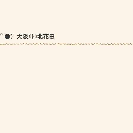
＾●）大阪ﾒﾄﾛ北花田