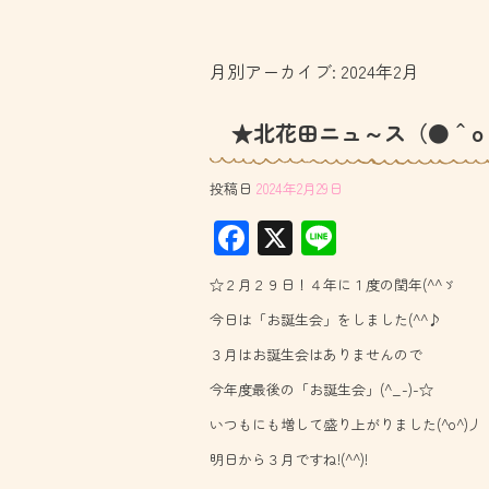
月別アーカイブ:
2024年2月
★北花田ニュ～ス（●＾o
投稿日
2024年2月29日
F
X
Li
ac
ne
☆２月２９日！４年に１度の閏年(^^ゞ
e
今日は「お誕生会」をしました(^^♪
b
３月はお誕生会はありませんので
o
今年度最後の「お誕生会」(^_-)-☆
ok
いつもにも増して盛り上がりました(^o^)丿
明日から３月ですね!(^^)!