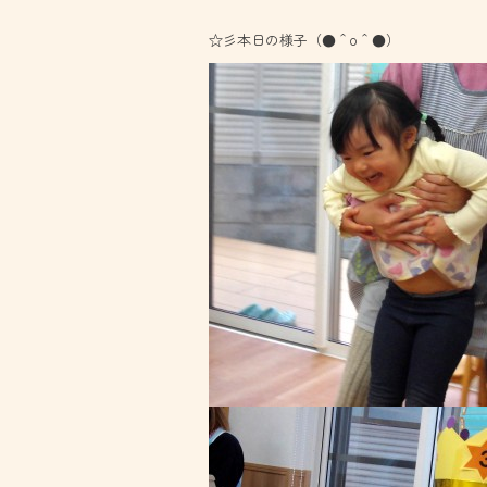
☆彡本日の様子（●＾o＾●）