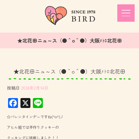
★北花田ニュ～ス（●＾o＾●）大阪ﾒﾄﾛ北花田
★北花田ニュ～ス（●＾o＾●）大阪ﾒﾄﾛ北花田
投稿日
2024年2月14日
F
X
Li
ac
ne
☆バレンタインデ～ですね(^o^)丿
e
アヒル組では手作りクッキーの
b
クッキングに挑戦しました！！