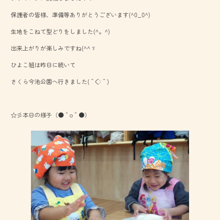
o
保護者の皆様、準備等ありがとうございます(^0_0^)
ok
生地をこねて型どりをしました(^。^)
出来上がりが楽しみですね(^^ゞ
ひよこ組は昨日に続いて
さくら今池公園へ行きました(＾◇＾)
☆彡本日の様子（●＾o＾●）