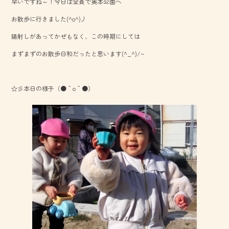
早いですね～！今日は全員で奥本公園へ
b
お散歩に行きました(^o^)丿
o
陽射しがあってかぜもなく、この時期にしては
ok
まずまずのお散歩日和だったと思います(^_^)/~
☆彡本日の様子（●＾o＾●）