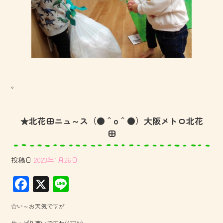
。
★北花田ニュ～ス（●＾o＾●）大阪メトロ北花
田
投稿日
2023年1月26日
F
X
Li
ac
ne
☆い～お天気ですが
e
やっぱり寒いですね(^▽^;)