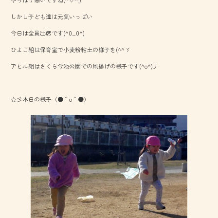
b
しかし子ども達は元気いっぱい
o
今日は全員出席です(^0_0^)
ok
ひよこ組は保育室で小麦粉粘土の様子を(^^ゞ
アヒル組はさくら今池公園での凧揚げの様子です(^o^)丿
☆彡本日の様子（●＾o＾●）