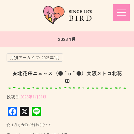
2023 1月
月別アーカイブ:
2023年1月
★北花田ニュ～ス（●＾o＾●）大阪メトロ北花
田
投稿日
2023年1月31日
F
X
Li
ac
ne
☆１月も今日で終わり(^^ゞ
e