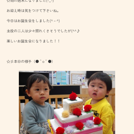
☆雨の週末になりました(-_-)
e
お迎え時は気をつけて下さいね。
b
今日はお誕生会をしました(^－^)
o
主役の二人は少々照れくさそうでしたが(^^♪
ok
楽しいお誕生会になりました！！
☆彡本日の様子（●＾o＾●）