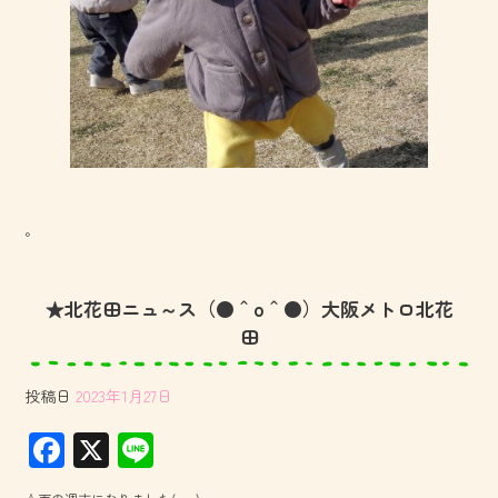
。
★北花田ニュ～ス（●＾o＾●）大阪メトロ北花
田
投稿日
2023年1月27日
F
X
Li
ac
ne