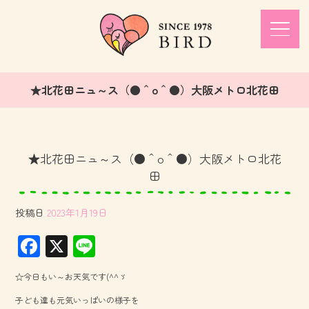
★北花田ニュ～ス（●＾o＾●）大阪メトロ北花田
★北花田ニュ～ス（●＾o＾●）大阪メトロ北花
田
投稿日
2023年1月19日
F
X
Li
ac
ne
☆今日もい～お天気です(^^ゞ
e
子ども達も元気いっぱいの様子を