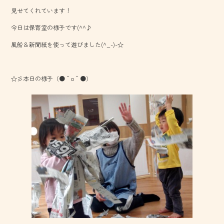
b
見せてくれています！
o
今日は保育室の様子です(^^♪
ok
風船＆新聞紙を使って遊びました(^_-)-☆
☆彡本日の様子（●＾o＾●）