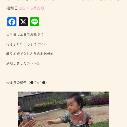
投稿日
2021年6月29日
F
X
Li
ac
ne
☆今日は全員でお散歩に
e
行きました！ちょうどいい
b
曇り加減で久しぶりのお散歩を
o
満喫しました(^_-)-☆
ok
☆本日の様子（●＾o＾●）