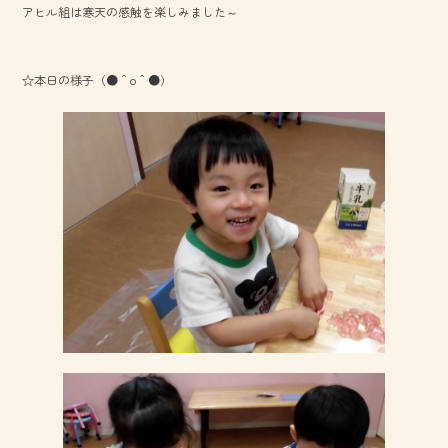
アヒル組は寒天の感触を楽しみました～
o
ok
☆本日の様子（●＾o＾●）