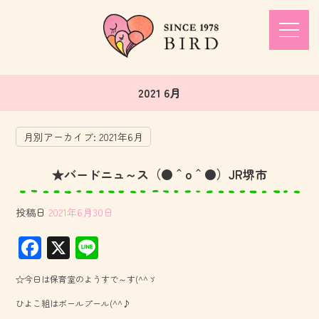
2021 6月
月別アーカイブ:
2021年6月
★バードニュ～ス（●＾o＾●）JR堺市
投稿日
2021年6月30日
F
X
Li
ac
ne
☆今日は保育室のようすで～す(^^ゞ
e
ひよこ組はボールプール(^^♪
b