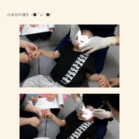
☆本日の様子（●＾o＾●）