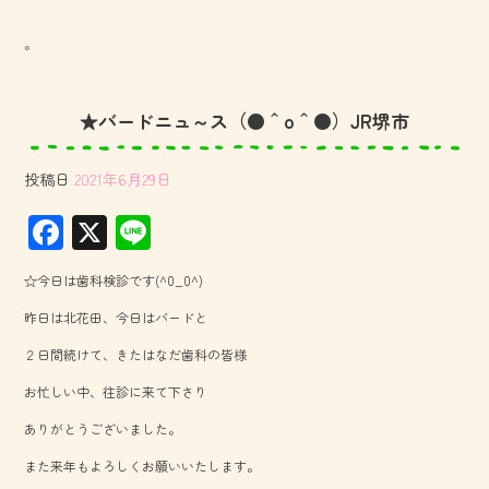
。
★バードニュ～ス（●＾o＾●）JR堺市
投稿日
2021年6月29日
F
X
Li
ac
ne
☆今日は歯科検診です(^0_0^)
e
昨日は北花田、今日はバードと
b
２日間続けて、きたはなだ歯科の皆様
o
お忙しい中、往診に来て下さり
ok
ありがとうございました。
また来年もよろしくお願いいたします。