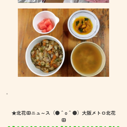
。
★北花田ニュ～ス（●＾o＾●）大阪メトロ北花
田