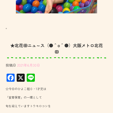
。
★北花田ニュ～ス（●＾o＾●）大阪メトロ北花
田
投稿日
2021年6月30日
F
X
Li
ac
ne
☆今日のひよこ組０・1才児は
e
「食育保育」の一環として
b
旬を迎えていますトウモロコシを
o