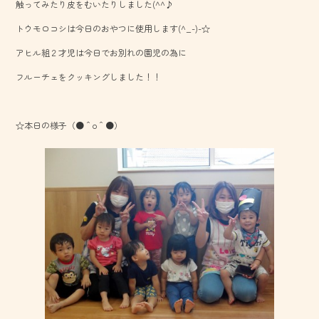
触ってみたり皮をむいたりしました(^^♪
ok
トウモロコシは今日のおやつに使用します(^_-)-☆
アヒル組２才児は今日でお別れの園児の為に
フルーチェをクッキングしました！！
☆本日の様子（●＾o＾●）