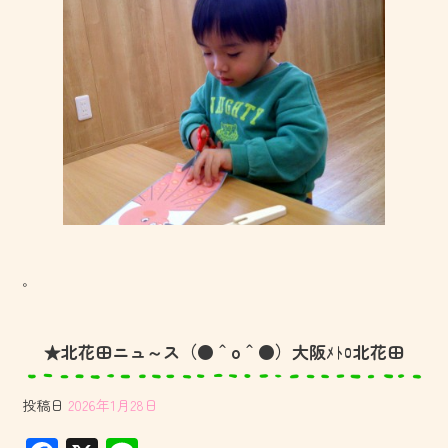
。
★北花田ニュ～ス（●＾o＾●）大阪ﾒﾄﾛ北花田
投稿日
2026年1月28日