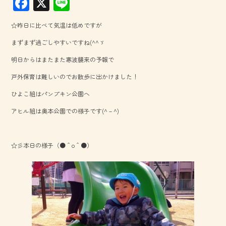
F
X
Li
ac
ne
☆昨日に比べて気温は低めですが
e
まずまず過ごしやすいですね(^^ゞ
b
明日からはまたまた寒波襲来の予報で
o
戸外保育は難しいのでお散歩に出かけました！
ok
ひよこ組はパンプキン公園へ
アヒル組は奥本公園での様子です(^－^)
☆彡本日の様子（●＾o＾●）