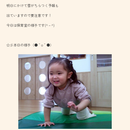
b
明日にかけて雪がちらつく予報も
o
出ていますので要注意です！
ok
今日は保育室の様子です(^－^)
☆彡本日の様子（●＾o＾●）