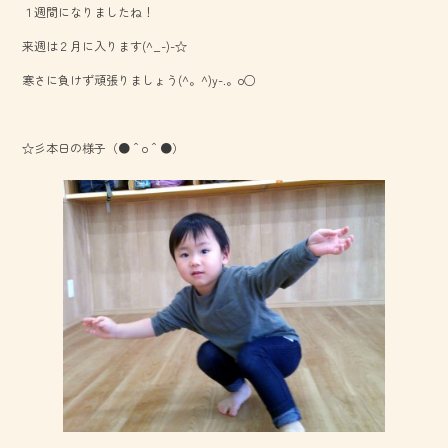
１週間になりましたね！
o
来週は２月に入ります(^_-)-☆
ok
寒さに負けず頑張りましょう(^。^)y-.。o○
☆彡本日の様子（●＾o＾●）