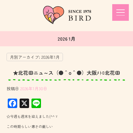
2026 1月
月別アーカイブ:
2026年1月
★北花田ニュ～ス（●＾o＾●）大阪ﾒﾄﾛ北花田
投稿日
2026年1月30日
F
X
Li
ac
ne
☆今週も週末を迎えました(^^ゞ
e
この時期らしい寒さの厳しい
b