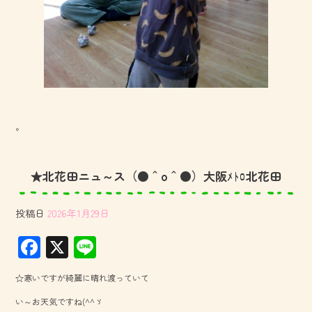
。
★北花田ニュ～ス（●＾o＾●）大阪ﾒﾄﾛ北花田
投稿日
2026年1月29日
F
X
Li
ac
ne
☆寒いですが綺麗に晴れ渡っていて
e
い～お天気ですね(^^ゞ