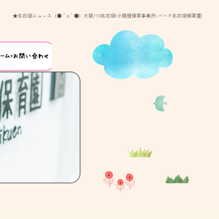
★北花田ニュ～ス（●＾o＾●）大阪ﾒﾄﾛ北花田|小規模保育事業所 バード北花田保育園