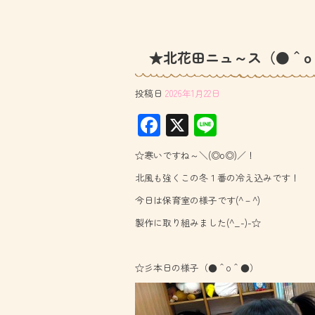
★北花田ニュ～ス（●＾o
投稿日
2026年1月22日
F
X
Li
ac
ne
☆寒いですね～＼(◎o◎)／！
e
北風も強くこの冬１番の冷え込みです！
b
今日は保育室の様子です(^－^)
o
製作に取り組みました(^_-)-☆
ok
☆彡本日の様子（●＾o＾●）