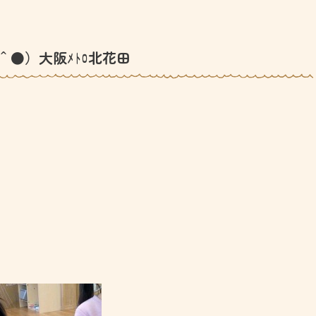
＾●）大阪ﾒﾄﾛ北花田