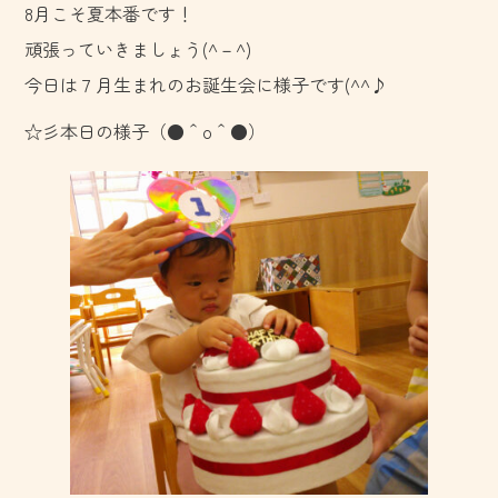
8月こそ夏本番です！
o
頑張っていきましょう(^－^)
ok
今日は７月生まれのお誕生会に様子です(^^♪
☆彡本日の様子（●＾o＾●）