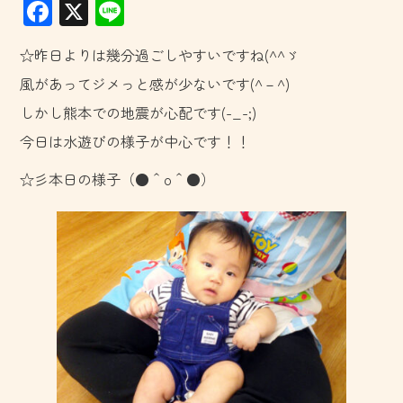
F
X
Li
ac
ne
☆昨日よりは幾分過ごしやすいですね(^^ゞ
e
風があってジメっと感が少ないです(^－^)
b
しかし熊本での地震が心配です(-_-;)
o
今日は水遊びの様子が中心です！！
ok
☆彡本日の様子（●＾o＾●）