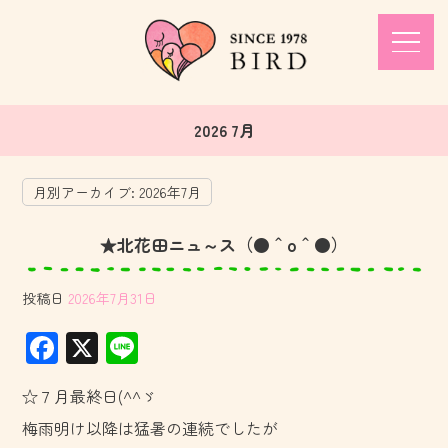
2026 7月
月別アーカイブ:
2026年7月
★北花田ニュ～ス（●＾o＾●）
投稿日
2026年7月31日
F
X
Li
ac
ne
☆７月最終日(^^ゞ
e
梅雨明け以降は猛暑の連続でしたが
b