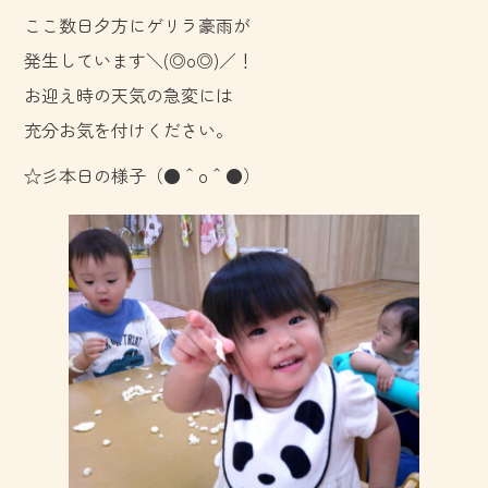
e
ここ数日夕方にゲリラ豪雨が
b
発生しています＼(◎o◎)／！
o
お迎え時の天気の急変には
ok
充分お気を付けください。
☆彡本日の様子（●＾o＾●）