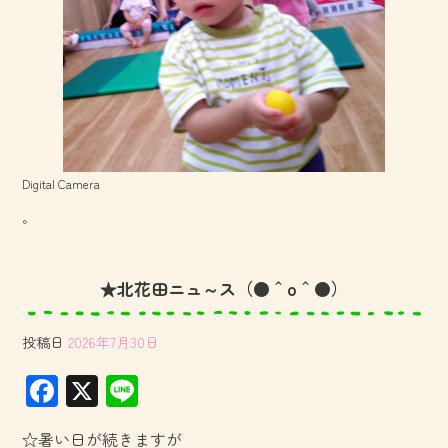
Digital Camera
。
★北花田ニュ～ス（●＾o＾●）
投稿日
2026年7月30日
F
X
Li
ac
ne
☆暑い日が続きますが