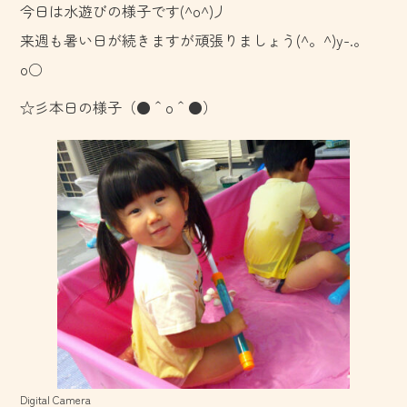
今日は水遊びの様子です(^o^)丿
o
来週も暑い日が続きますが頑張りましょう(^。^)y-.。
ok
o○
☆彡本日の様子（●＾o＾●）
Digital Camera