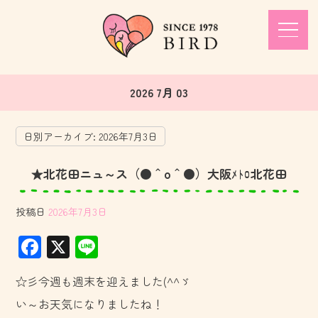
2026 7月 03
日別アーカイブ:
2026年7月3日
★北花田ニュ～ス（●＾o＾●）大阪ﾒﾄﾛ北花田
投稿日
2026年7月3日
F
X
Li
ac
ne
☆彡今週も週末を迎えました(^^ゞ
e
い～お天気になりましたね！
b