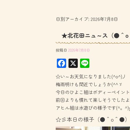
日別アーカイブ:
2026年7月8日
★北花田ニュ～ス（●＾o
投稿日
2026年7月8日
F
X
Li
ac
ne
☆い～お天気になりました(^o^)丿
e
梅雨明けも間近でしょうか(^^ゞ
b
今日のひよこ組はボディーペイント
o
前回よりも慣れて楽しそうでしたよ(^
ok
アヒル組は水遊びの様子です(^。^)y
☆彡本日の様子（●＾o＾●