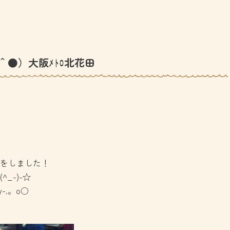
＾●）大阪ﾒﾄﾛ北花田
をしました！
_-)-☆
-.。o○
）