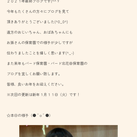
２０２１年最終ブログです(^^ゞ
b
今年もたくさんの方々にブログを見て
o
頂きありがとうございました(^0_0^)
ok
遠方のおじいちゃん、おばあちゃんにも
お孫さんの保育園での様子が少しですが
伝わりましたことを嬉しく思います(^_-)
また来年もバード保育園・バード北花田保育園の
ブログを宜しくお願い致します。
皆様、良いお年をお迎えください。
※次回の更新は新年１月１１日（火）です！
☆本日の様子（●＾o＾●）