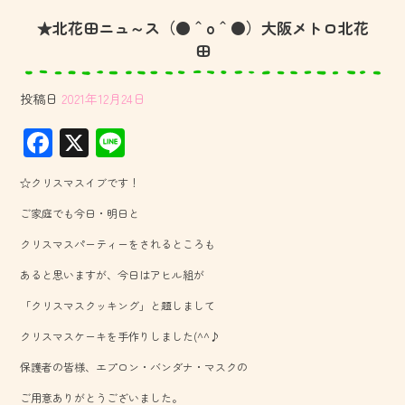
★北花田ニュ～ス（●＾o＾●）大阪メトロ北花
田
投稿日
2021年12月24日
F
X
Li
ac
ne
☆クリスマスイブです！
e
ご家庭でも今日・明日と
b
クリスマスパーティーをされるところも
o
あると思いますが、今日はアヒル組が
ok
「クリスマスクッキング」と題しまして
クリスマスケーキを手作りしました(^^♪
保護者の皆様、エプロン・バンダナ・マスクの
ご用意ありがとうございました。