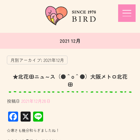
2021 12月
月別アーカイブ:
2021年12月
★北花田ニュ～ス（●＾o＾●）大阪メトロ北花
田
投稿日
2021年12月28日
F
X
Li
ac
ne
☆寒さも幾分和らぎましたね！
e