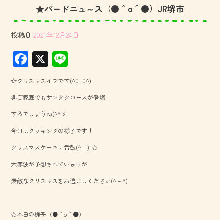
★バードニュ～ス（●＾o＾●）JR堺市
投稿日
2021年12月24日
F
X
Li
ac
ne
☆クリスマスイブです(^0_0^)
e
各ご家庭でもサンタクロースが登場
b
するでしょうね(^^ゞ
o
今日はクッキングの様子です！
ok
クリスマスケーキに舌鼓(^_-)-☆
大寒波が予想されていますが
素敵なクリスマスをお過ごしください(^－^)
☆本日の様子（●＾o＾●）