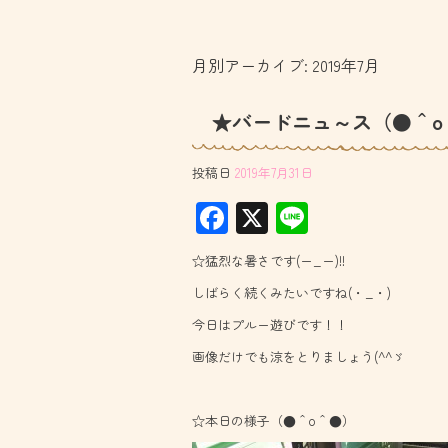
月別アーカイブ:
2019年7月
★バードニュ～ス（●＾o
投稿日
2019年7月31日
F
X
Li
ac
ne
☆猛烈な暑さです(ー_ー)!!
e
しばらく続くみたいですね(・_・)
b
今日はプルー遊びです！！
o
画像だけでも涼をとりましょう(^^ゞ
ok
☆本日の様子（●＾o＾●）