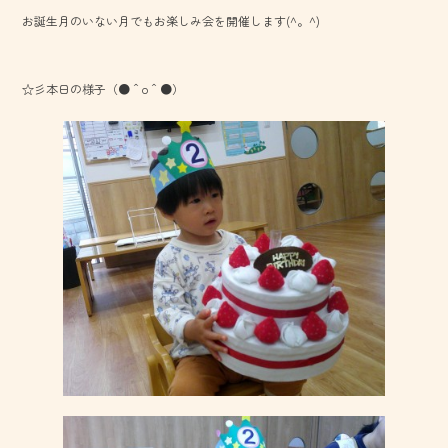
お誕生月のいない月でもお楽しみ会を開催します(^。^)
☆彡本日の様子（●＾o＾●）