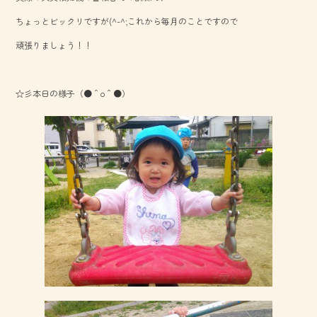
ok
ちょっとビックリですが(^-^;これから毎月のことですので
頑張りましょう！！
☆彡本日の様子（●＾o＾●）