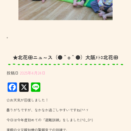
。
★北花田ニュ～ス（●＾o＾●）大阪ﾒﾄﾛ北花田
投稿日
2025年4月24日
F
X
Li
ac
ne
☆お天気が回復しました！
e
曇りがちですが、なかなか過ごしやすいですね(^^ゞ
b
今日は今年度初めての「避難訓練」をしました(^0_0^)
o
実際の火災報知機の警報音での訓練で、