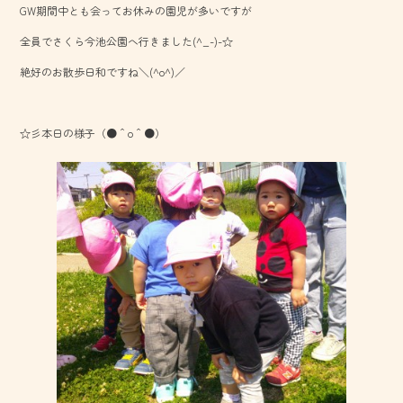
GW期間中とも会ってお休みの園児が多いですが
o
全員でさくら今池公園へ行きました(^_-)-☆
ok
絶好のお散歩日和ですね＼(^o^)／
☆彡本日の様子（●＾o＾●）