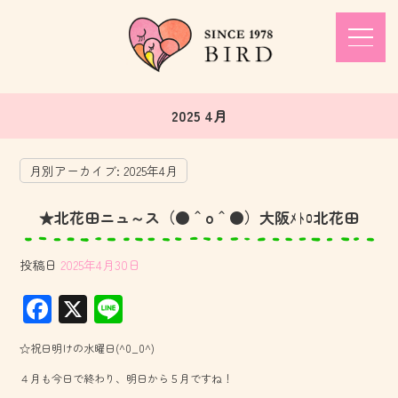
2025 4月
月別アーカイブ:
2025年4月
★北花田ニュ～ス（●＾o＾●）大阪ﾒﾄﾛ北花田
投稿日
2025年4月30日
F
X
Li
ac
ne
☆祝日明けの水曜日(^0_0^)
e
４月も今日で終わり、明日から５月ですね！
b