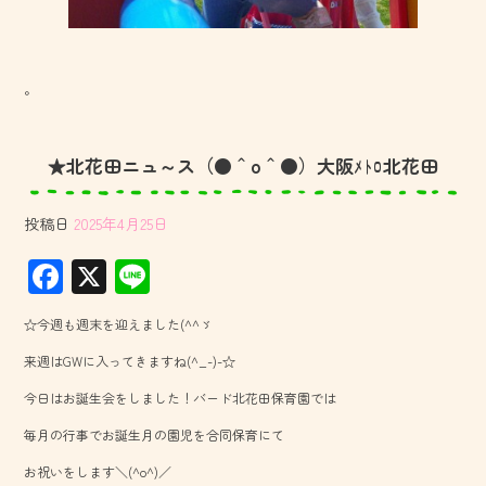
。
★北花田ニュ～ス（●＾o＾●）大阪ﾒﾄﾛ北花田
投稿日
2025年4月25日
F
X
Li
ac
ne
☆今週も週末を迎えました(^^ゞ
e
来週はGWに入ってきますね(^_-)-☆
b
今日はお誕生会をしました！バード北花田保育園では
o
毎月の行事でお誕生月の園児を合同保育にて
ok
お祝いをします＼(^o^)／