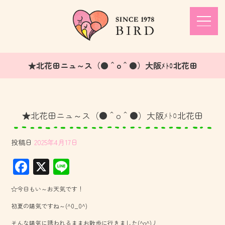
★北花田ニュ～ス（●＾o＾●）大阪ﾒﾄﾛ北花田
★北花田ニュ～ス（●＾o＾●）大阪ﾒﾄﾛ北花田
投稿日
2025年4月17日
F
X
Li
ac
ne
☆今日もい～お天気です！
e
初夏の陽気ですね～(^0_0^)
b
そんな陽気に誘われるままお散歩に行きました(^o^)丿