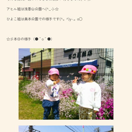
o
アヒル組は浅香山公園へ(^_-)-☆
ok
ひよこ組は奥本公園での様子です(^。^)y-.。o○
☆彡本日の様子（●＾o＾●）