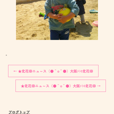
。
←
★北花田ニュ～ス（●＾o＾●）大阪ﾒﾄﾛ北花田
★北花田ニュ～ス（●＾o＾●）大阪ﾒﾄﾛ北花田
→
ブログトップ