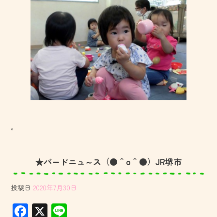
。
★バードニュ～ス（●＾o＾●）JR堺市
投稿日
2020年7月30日
F
X
Li