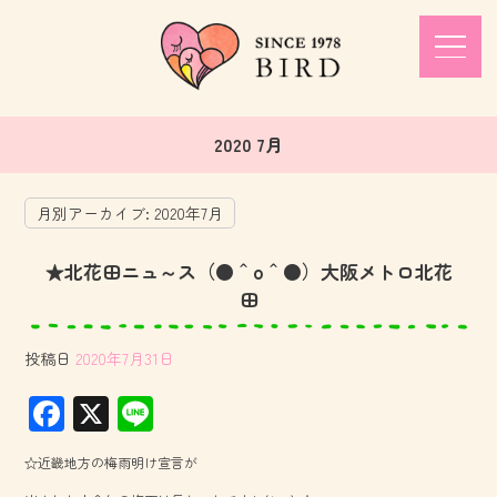
2020 7月
月別アーカイブ:
2020年7月
★北花田ニュ～ス（●＾o＾●）大阪メトロ北花
田
投稿日
2020年7月31日
F
X
Li
ac
ne
☆近畿地方の梅雨明け宣言が
e