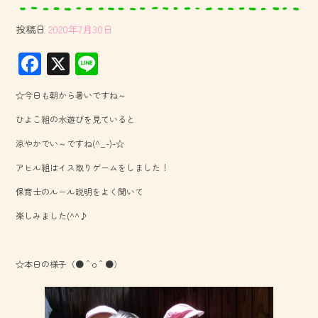
投稿日
2020年7月30日
F
X
Li
ac
ne
☆今日も朝から暑いですね～
e
ひよこ組の水遊びを見ていると
b
涼やかでい～ですね(^_-)-☆
o
アヒル組はイス取りゲームをしました！
ok
保育士のルール説明をよく聞いて
楽しみました(^^♪
☆本日の様子（●＾o＾●）