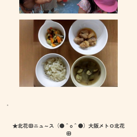
。
★北花田ニュ～ス（●＾o＾●）大阪メトロ北花
田