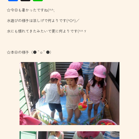
ac
ne
☆今日も暑かったですね(^^;
e
水遊びの様子は涼しげで何よりです(^O^)／
b
水にも慣れてきたみたいで更に何よりです(^^ゞ
o
ok
☆本日の様子（●＾o＾●）