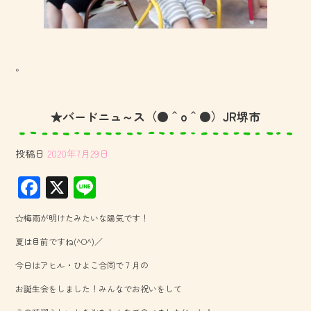
。
★バードニュ～ス（●＾o＾●）JR堺市
投稿日
2020年7月29日
F
X
Li
ac
ne
☆梅雨が明けたみたいな陽気です！
e
夏は目前ですね(^O^)／
b
今日はアヒル・ひよこ合同で７月の
o
お誕生会をしました！みんなでお祝いをして
ok