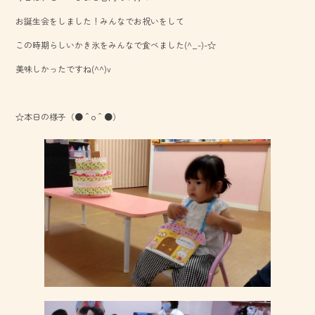
o
お誕生会をしました！みんなでお祝いをして
ok
この時期らしいかき氷をみんなで食べました(^_-)-☆
美味しかったですね(^^)v
☆本日の様子（●＾o＾●）