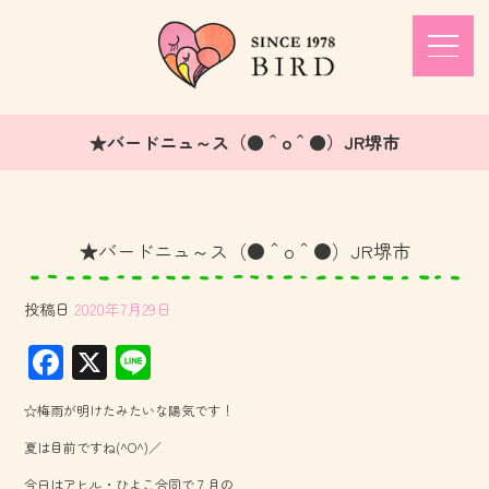
★バードニュ～ス（●＾o＾●）JR堺市
★バードニュ～ス（●＾o＾●）JR堺市
投稿日
2020年7月29日
F
X
Li
ac
ne
☆梅雨が明けたみたいな陽気です！
e
夏は目前ですね(^O^)／
b
今日はアヒル・ひよこ合同で７月の