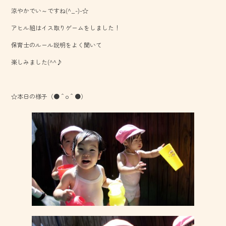
b
涼やかでい～ですね(^_-)-☆
o
アヒル組はイス取りゲームをしました！
ok
保育士のルール説明をよく聞いて
楽しみました(^^♪
☆本日の様子（●＾o＾●）