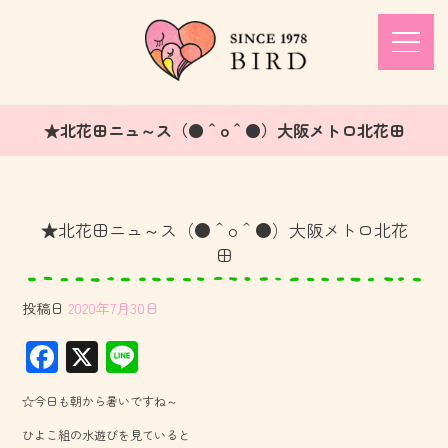
★北花田ニュ～ス（●＾o＾●）大阪メトロ北花田
★北花田ニュ～ス（●＾o＾●）大阪メトロ北花
田
投稿日
2020年7月30日
F
X
Li
ac
ne
☆今日も朝から暑いですね～
e
ひよこ組の水遊びを見ていると