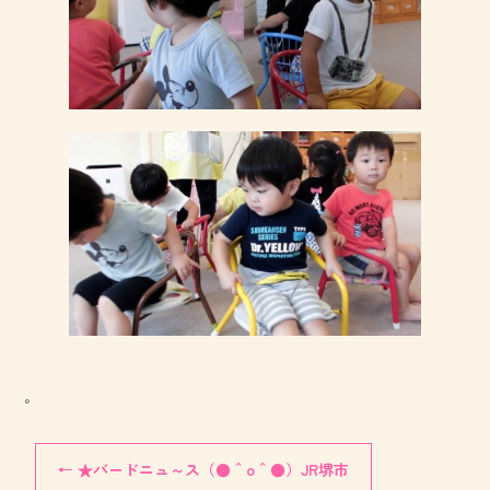
。
←
★バードニュ～ス（●＾o＾●）JR堺市