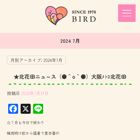
2024 7月
月別アーカイブ:
2024年7月
★北花田ニュ～ス（●＾o＾●）大阪ﾒﾄﾛ北花田
投稿日
2024年7月31日
F
X
Li
ac
ne
☆７月も今日で終わり
e
梅雨明け前から猛暑で夏本番の
b