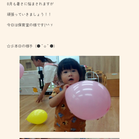
8月も暑さに悩まされますが
o
頑張っていきましょう！！
ok
今日は保育室の様です(^^ゞ
☆彡本日の様子（●＾o＾●）