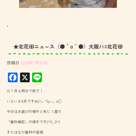
。
★北花田ニュ～ス（●＾o＾●）大阪ﾒﾄﾛ北花田
投稿日
2024年7月30日
F
X
Li
ac
ne
☆７月も明日で終了！
e
いよいよ8月ですね(^。^)y-.。o○
b
今日は水遊びの様子と年に１度の
o
「歯科検診」の様子です(^0_0^)
ok
きたはなだ歯科の皆様