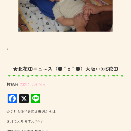
。
★北花田ニュ～ス（●＾o＾●）大阪ﾒﾄﾛ北花田
投稿日
2024年7月26日
F
X
Li
ac
ne
☆７月も後半を迎え来週からは
e
８月に入りますね(^^ゞ
b