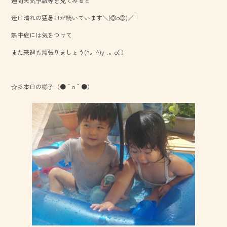
週間天気予報等を見てみると
o
連日晴れの猛暑日が続いています＼(◎o◎)／！
ok
熱中症には気をつけて
また来週も頑張りましょう(^。^)y-.。o○
☆彡本日の様子（●＾o＾●）