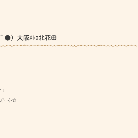
＾●）大阪ﾒﾄﾛ北花田
す！
_-)-☆