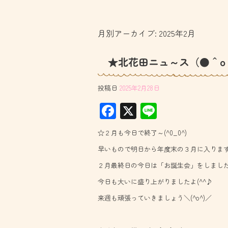
月別アーカイブ:
2025年2月
★北花田ニュ～ス（●＾o
投稿日
2025年2月28日
F
X
Li
ac
ne
☆２月も今日で終了～(^0_0^)
e
早いもので明日から年度末の３月に入りま
b
２月最終日の今日は「お誕生会」をしました(^
o
今日も大いに盛り上がりましたよ(^^♪
ok
来週も頑張っていきましょう＼(^o^)／