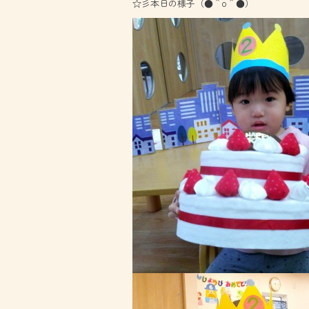
☆彡本日の様子（●＾o＾●）