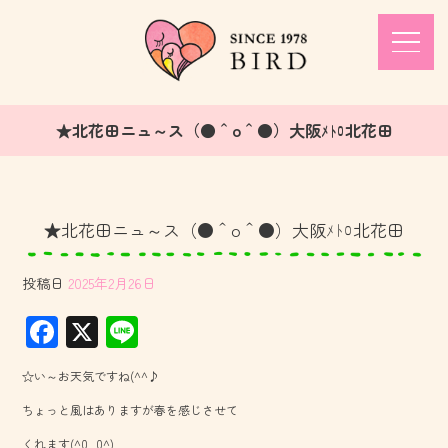
★北花田ニュ～ス（●＾o＾●）大阪ﾒﾄﾛ北花田
★北花田ニュ～ス（●＾o＾●）大阪ﾒﾄﾛ北花田
投稿日
2025年2月26日
F
X
Li
ac
ne
☆い～お天気ですね(^^♪
e
ちょっと風はありますが春を感じさせて
b
くれます(^0_0^)