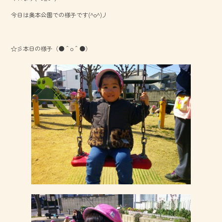
o
今日は奥本公園での様子です(^o^)丿
ok
☆彡本日の様子（●＾o＾●）