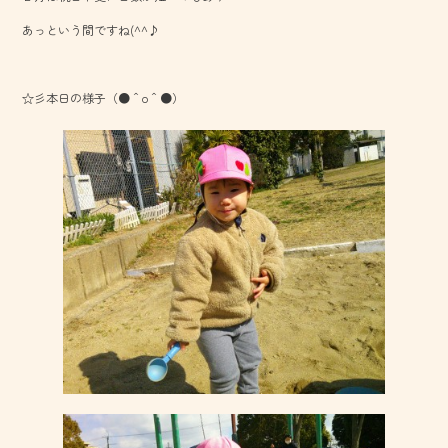
o
あっという間ですね(^^♪
ok
☆彡本日の様子（●＾o＾●）