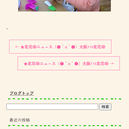
。
←
★北花田ニュ～ス（●＾o＾●）大阪ﾒﾄﾛ北花田
★北花田ニュ～ス（●＾o＾●）大阪ﾒﾄﾛ北花田
→
ブログトップ
最近の投稿