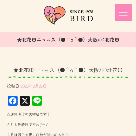
★北花田ニュ～ス（●＾o＾●）大阪ﾒﾄﾛ北花田
★北花田ニュ～ス（●＾o＾●）大阪ﾒﾄﾛ北花田
投稿日
2025年2月25日
F
X
Li
ac
ne
☆連休明けの火曜日です！
e
２月も最終週ですね(^^ゞ
b
２月は祝日や更に日数が短いのもあり