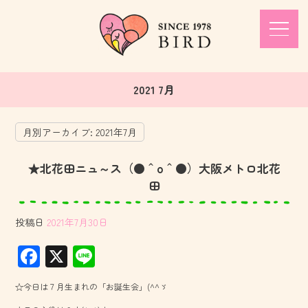
2021 7月
月別アーカイブ:
2021年7月
★北花田ニュ～ス（●＾o＾●）大阪メトロ北花
田
投稿日
2021年7月30日
F
X
Li
ac
ne
☆今日は７月生まれの「お誕生会」(^^ゞ
e