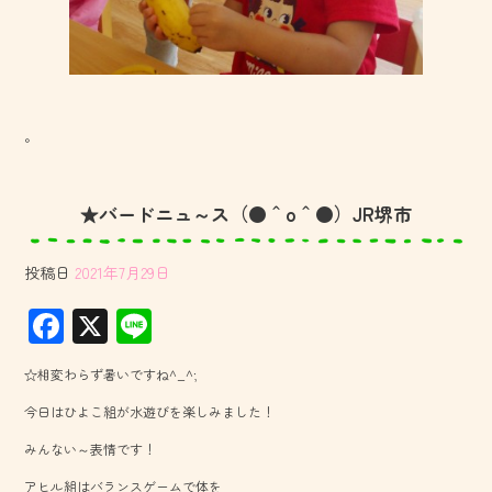
。
★バードニュ～ス（●＾o＾●）JR堺市
投稿日
2021年7月29日
F
X
Li
ac
ne
☆相変わらず暑いですね^_^;
e
今日はひよこ組が水遊びを楽しみました！
b
みんない～表情です！
o
アヒル組はバランスゲームで体を