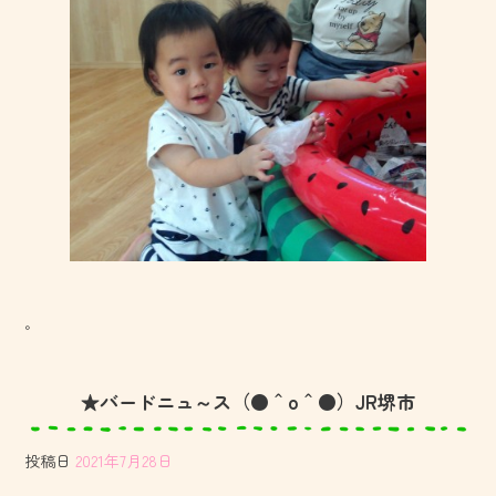
。
★バードニュ～ス（●＾o＾●）JR堺市
投稿日
2021年7月28日