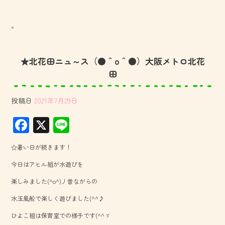
。
★北花田ニュ～ス（●＾o＾●）大阪メトロ北花
田
投稿日
2021年7月29日
F
X
Li
ac
ne
☆暑い日が続きます！
e
今日はアヒル組が水遊びを
b
楽しみました(^o^)丿昔ながらの
o
水玉風船で楽しく遊びました(^^♪
ok
ひよこ組は保育室での様子です(^^ゞ