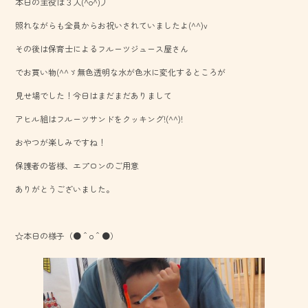
本日の主役は３人(^o^)丿
b
照れながらも全員からお祝いされていましたよ(^^)v
o
その後は保育士によるフルーツジュース屋さん
ok
でお買い物(^^ゞ無色透明な水が色水に変化するところが
見せ場でした！今日はまだまだありまして
アヒル組はフルーツサンドをクッキング!(^^)!
おやつが楽しみですね！
保護者の皆様、エプロンのご用意
ありがとうございました。
☆本日の様子（●＾o＾●）