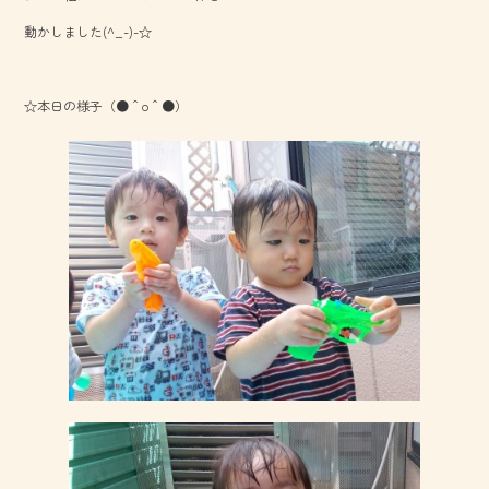
ok
動かしました(^_-)-☆
☆本日の様子（●＾o＾●）