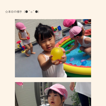
☆本日の様子（●＾o＾●）