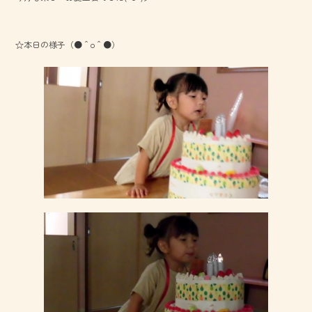
o
ok
☆本日の様子（●＾o＾●）