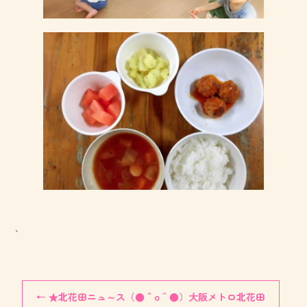
、
←
★北花田ニュ～ス（●＾o＾●）大阪メトロ北花田