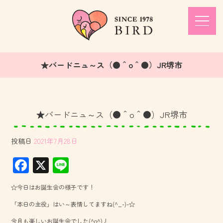
★バードニュ～ス（●＾o＾●）JR堺市
★バードニュ～ス（●＾o＾●）JR堺市
投稿日
2021年7月28日
F
X
Li
ac
ne
☆今日はお誕生会の様子です！
e
「本日の主役」はい～表情してますね(^_-)-☆
b
今月も楽しいお誕生会でした(^o^)丿