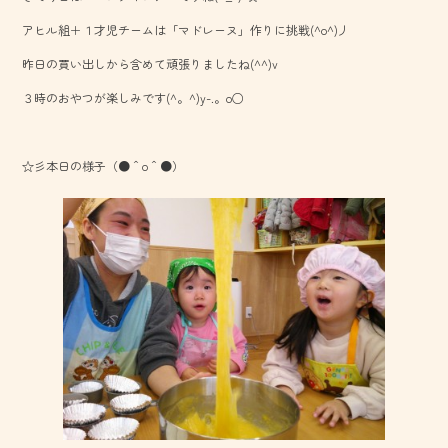
o
アヒル組＋１才児チームは「マドレーヌ」作りに挑戦(^o^)丿
ok
昨日の買い出しから含めて頑張りましたね(^^)v
３時のおやつが楽しみです(^。^)y-.。o○
☆彡本日の様子（●＾o＾●）