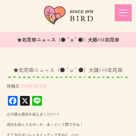
★北花田ニュ～ス（●＾o＾●）大阪ﾒﾄﾛ北花田
★北花田ニュ～ス（●＾o＾●）大阪ﾒﾄﾛ北花田
投稿日
2025年2月14日
F
X
Li
ac
ne
☆今週も週末を迎えました(^^ゞ
e
祝日を挟んでるせいか、あっという間ですね！
b
さて今日はバレンタインデ～ですね(^_-)-☆