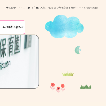
★北花田ニュ～ス（●＾o＾●）大阪ﾒﾄﾛ北花田|小規模保育事業所 バード北花田保育園