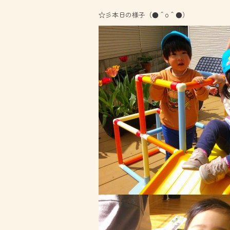
☆彡本日の様子（●＾o＾●）