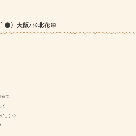
＾●）大阪ﾒﾄﾛ北花田
準備で
れて
_-)-☆
丿