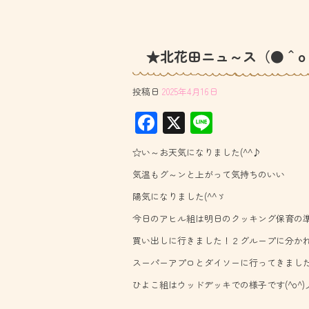
★北花田ニュ～ス（●＾o
投稿日
2025年4月16日
F
X
Li
ac
ne
☆い～お天気になりました(^^♪
e
気温もグ～ンと上がって気持ちのいい
b
陽気になりました(^^ゞ
o
今日のアヒル組は明日のクッキング保育の
ok
買い出しに行きました！２グループに分か
スーパーアプロとダイソーに行ってきました(^
ひよこ組はウッドデッキでの様子です(^o^)