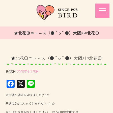
★北花田ニュ～ス（●＾o＾●）大阪ﾒﾄﾛ北花田
★北花田ニュ～ス（●＾o＾●）大阪ﾒﾄﾛ北花田
投稿日
2025年4月25日
F
X
Li
ac
ne
☆今週も週末を迎えました(^^ゞ
e
来週はGWに入ってきますね(^_-)-☆
b
今日はお誕生会をしました！バード北花田保育園では