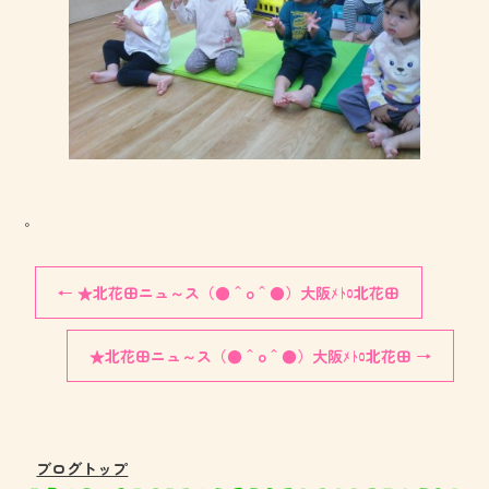
。
←
★北花田ニュ～ス（●＾o＾●）大阪ﾒﾄﾛ北花田
★北花田ニュ～ス（●＾o＾●）大阪ﾒﾄﾛ北花田
→
ブログトップ