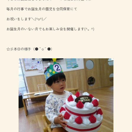
o
毎月の行事でお誕生月の園児を合同保育にて
ok
お祝いをします＼(^o^)／
お誕生月のいない月でもお楽しみ会を開催します(^。^)
☆彡本日の様子（●＾o＾●）