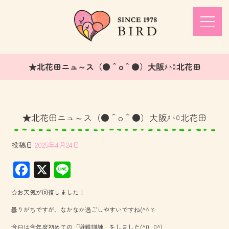
★北花田ニュ～ス（●＾o＾●）大阪ﾒﾄﾛ北花田
★北花田ニュ～ス（●＾o＾●）大阪ﾒﾄﾛ北花田
投稿日
2025年4月24日
F
X
Li
ac
ne
☆お天気が回復しました！
e
曇りがちですが、なかなか過ごしやすいですね(^^ゞ
b
今日は今年度初めての「避難訓練」をしました(^0_0^)