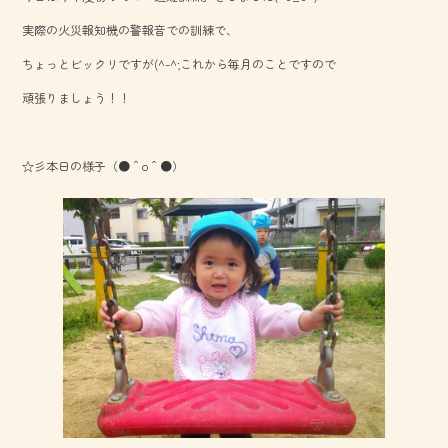
o
実際の火災報知機の警報音での訓練で、
ok
ちょっとビックリですが(^-^;これから毎月のことですので
頑張りましょう！！
☆彡本日の様子（●＾o＾●）