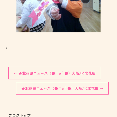
。
←
★北花田ニュ～ス（●＾o＾●）大阪ﾒﾄﾛ北花田
★北花田ニュ～ス（●＾o＾●）大阪ﾒﾄﾛ北花田
→
ブログトップ