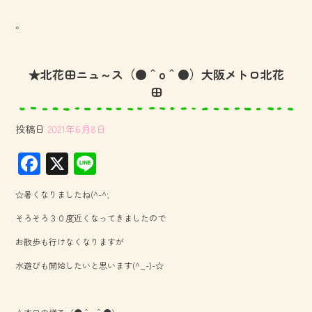
。
★北花田ニュ～ス（●＾o＾●）大阪メトロ北花
田
投稿日
2021年6月8日
F
X
Li
ac
ne
☆暑くなりましたね(^-^;
e
そろそろ３０度近くなってきましたので
b
お散歩も行けなくなりますが
o
水遊びも開始したいと思います(^_-)-☆
ok