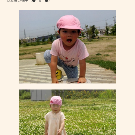
☆本日の様子（●＾o＾●）