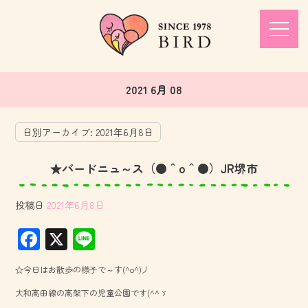
2021 6月 08
日別アーカイブ:
2021年6月8日
★バードニュ～ス（●＾o＾●）JR堺市
投稿日
2021年6月8日
F
X
Li
ac
ne
☆今日はお散歩の様子で～す(^o^)丿
e
大和高田線の高架下の児童公園です(^^ゞ
b