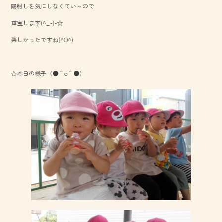
陽射しを気にしなくてい～ので
o
重宝します(^_-)-☆
ok
楽しかったですね(^O^)
☆本日の様子（●＾o＾●）