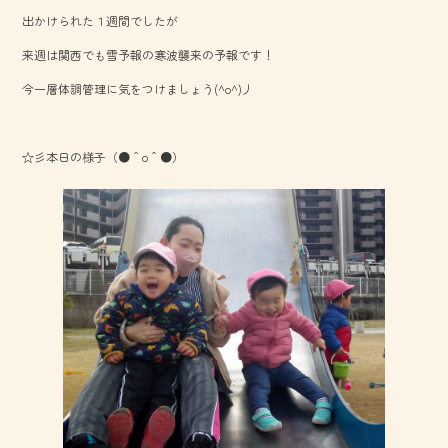
b
出かけられた１週間でしたが
o
来週は関西でも雪予報の寒波襲来の予報です！
ok
今一層体調管理に気をつけましょう(^o^)丿
☆彡本日の様子（●＾o＾●）