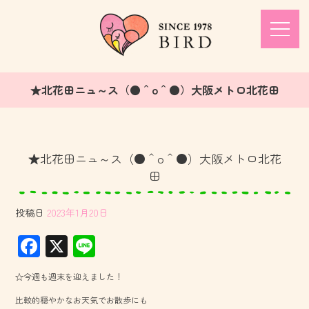
★北花田ニュ～ス（●＾o＾●）大阪メトロ北花田
★北花田ニュ～ス（●＾o＾●）大阪メトロ北花
田
投稿日
2023年1月20日
F
X
Li
ac
ne
☆今週も週末を迎えました！
e
比較的穏やかなお天気でお散歩にも