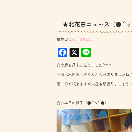
★北花田ニュ～ス（●＾o
投稿日
2025年8月22日
F
X
Li
ac
ne
☆今週も週末を迎えました(^^ゞ
e
今週は出席率も高くみんな頑張りましたね(^o
b
暑い日が続きますが来週も頑張りましょう
o
ok
☆彡本日の様子（●＾o＾●）