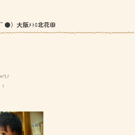
＾●）大阪ﾒﾄﾛ北花田
^)丿
！！