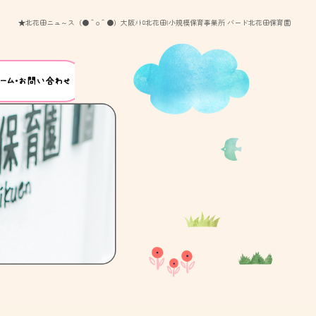
★北花田ニュ～ス（●＾o＾●）大阪ﾒﾄﾛ北花田|小規模保育事業所 バード北花田保育園