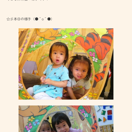
o
ok
☆彡本日の様子（●＾o＾●）