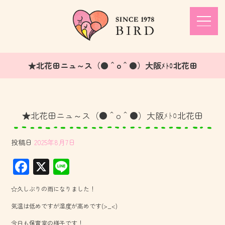
★北花田ニュ～ス（●＾o＾●）大阪ﾒﾄﾛ北花田
★北花田ニュ～ス（●＾o＾●）大阪ﾒﾄﾛ北花田
投稿日
2025年8月7日
F
X
Li
ac
ne
☆久しぶりの雨になりました！
e
気温は低めですが湿度が高めです(>_<)
b
今日も保育室の様子です！