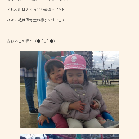
o
アヒル組はさくら今池公園へ(^^♪
ok
ひよこ組は保育室の様子です(^_-)
☆彡本日の様子（●＾o＾●）