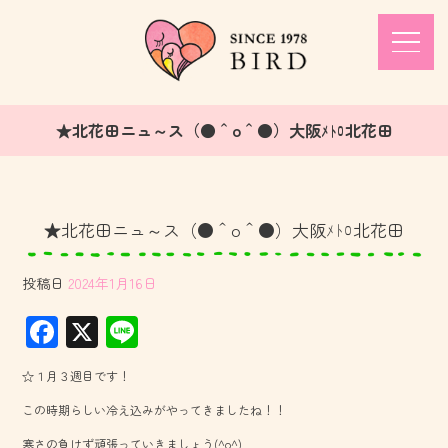
★北花田ニュ～ス（●＾o＾●）大阪ﾒﾄﾛ北花田
★北花田ニュ～ス（●＾o＾●）大阪ﾒﾄﾛ北花田
投稿日
2024年1月16日
F
X
Li
ac
ne
☆１月３週目です！
e
この時期らしい冷え込みがやってきましたね！！
b
寒さの負けず頑張っていきましょう(^o^)