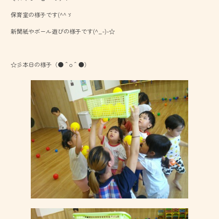
o
保育室の様子です(^^ゞ
ok
新聞紙やボール遊びの様子です(^_-)-☆
☆彡本日の様子（●＾o＾●）