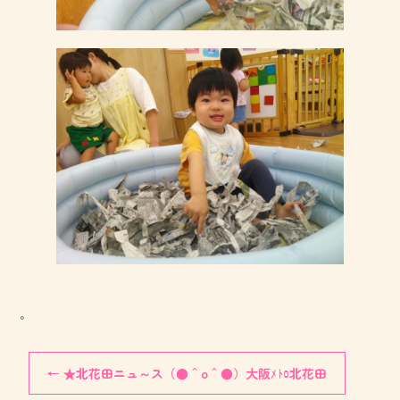
。
←
★北花田ニュ～ス（●＾o＾●）大阪ﾒﾄﾛ北花田