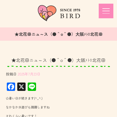
★北花田ニュ～ス（●＾o＾●）大阪ﾒﾄﾛ北花田
★北花田ニュ～ス（●＾o＾●）大阪ﾒﾄﾛ北花田
投稿日
2025年7月23日
F
X
Li
ac
ne
☆暑い日が続きます(^_^.)
e
なかなか水遊びも躊躇しますね
b
それくらい暑いです！